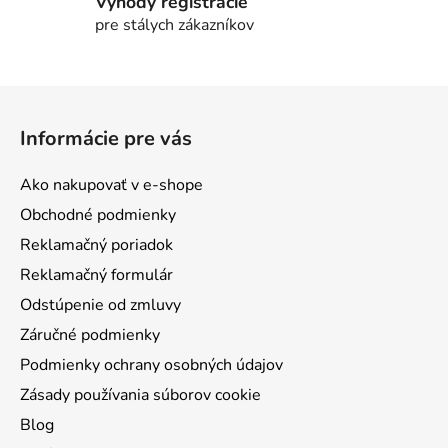
v
Výhody registrácie
k
pre stálych zákazníkov
y
v
ý
Z
p
á
i
Informácie pre vás
p
s
ä
u
Ako nakupovať v e-shope
t
Obchodné podmienky
i
Reklamačný poriadok
e
Reklamačný formulár
Odstúpenie od zmluvy
Záručné podmienky
Podmienky ochrany osobných údajov
Zásady používania súborov cookie
Blog