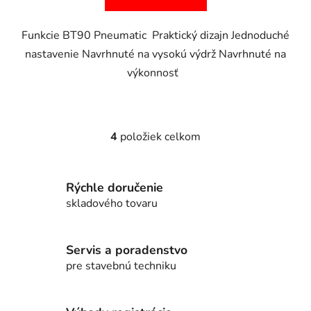
Funkcie BT90 Pneumatic Praktický dizajn Jednoduché
nastavenie Navrhnuté na vysokú výdrž Navrhnuté na
výkonnosť
4
položiek celkom
O
v
l
Rýchle doručenie
á
d
skladového tovaru
a
c
i
Servis a poradenstvo
e
pre stavebnú techniku
p
r