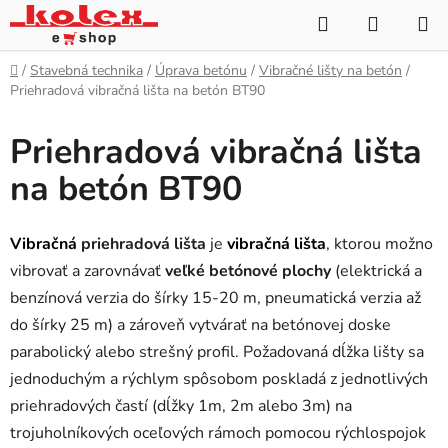
Prejsť
Hľadať
NÁKUP
na
KOŠÍK
obsah
Domov
/
Stavebná technika
/
Úprava betónu
/
Vibračné lišty na betón
/
Priehradová vibračná lišta na betón BT90
Priehradová vibračná lišta
na betón BT90
Vibračná
priehradová lišta
je
vibračná lišta
, ktorou možno
vibrovať a zarovnávať
veľké betónové plochy
(elektrická a
benzínová verzia do šírky 15-20 m, pneumatická verzia až
do šírky 25 m) a zároveň vytvárať na betónovej doske
parabolický alebo strešný profil. Požadovaná dĺžka lišty sa
jednoduchým a rýchlym spôsobom poskladá z jednotlivých
priehradových častí (dĺžky 1m, 2m alebo 3m) na
trojuholníkových oceľových rámoch pomocou rýchlospojok