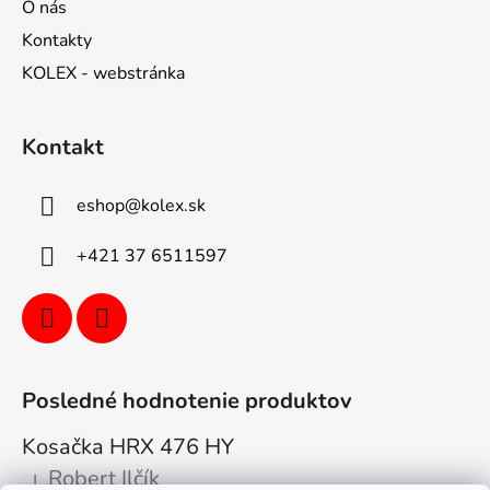
O nás
Kontakty
KOLEX - webstránka
Kontakt
eshop
@
kolex.sk
+421 37 6511597
Posledné hodnotenie produktov
Kosačka HRX 476 HY
Robert Ilčík
|
Hodnotenie produktu je 5 z 5 hviezdičiek.