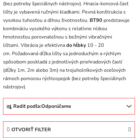
(bez potreby špeciálnych nástrojov). Hnacia-koncová časť
lišty je vybavená ručnými kladkami. Pevná konštrukcia s
vysokou tuhosťou a dlhou životnosťou.
BT90
predstavuje
kombináciu vysokého výkonu s relatívne nízkou
hmotnosťou porovnateľnou s bežnými vibračnými
lištami. Vibrácia je efektívna
do hĺbky
10 - 20
cm. Požadovaná dĺžka lišty sa jednoduchým a rýchlym
spôsobom poskladá z jednotlivých priehradových častí
(dĺžky 1m, 2m alebo 3m) na trojuholníkových oceľových
rámoch pomocou rýchlospojok (bez potreby špeciálnych
nástrojov).
R
Radiť podľa:
Odporúčame
a
d
e
OTVORIŤ FILTER
n