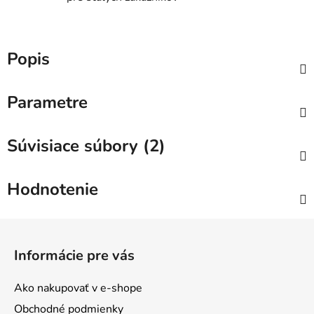
Popis
Parametre
Súvisiace súbory (2)
Hodnotenie
Z
á
Informácie pre vás
p
ä
Ako nakupovať v e-shope
t
Obchodné podmienky