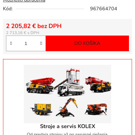
Možnosti doručenia
Kód:
967664704
2 205,82 € bez DPH
Jednotková cena:
2 713,16 €
DO KOŠÍKA
Stroje a servis KOLEX
Od predaja strojov až po servisné riešenia.