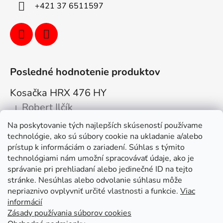
+421 37 6511597
Posledné hodnotenie produktov
Kosačka HRX 476 HY
Robert Ilčík
|
Hodnotenie produktu je 5 z 5 hviezdičiek.
Na poskytovanie tých najlepších skúseností používame
Super. Odporúčam
technológie, ako sú súbory cookie na ukladanie a/alebo
prístup k informáciám o zariadení. Súhlas s týmito
Facebook
technológiami nám umožní spracovávať údaje, ako je
správanie pri prehliadaní alebo jedinečné ID na tejto
stránke. Nesúhlas alebo odvolanie súhlasu môže
nepriaznivo ovplyvniť určité vlastnosti a funkcie.
Viac
informácií
Zásady používania súborov cookies