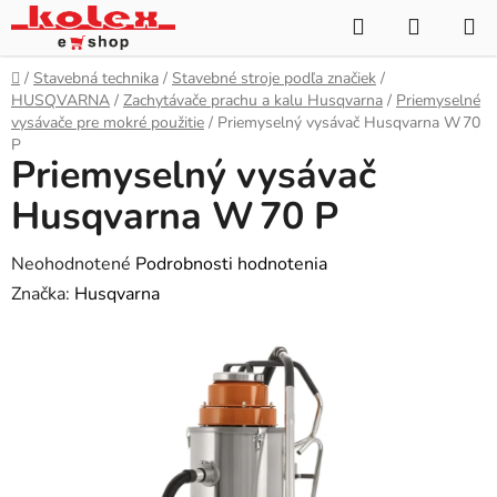
Prejsť
Hľadať
NÁKUP
na
KOŠÍK
obsah
Domov
/
Stavebná technika
/
Stavebné stroje podľa značiek
/
HUSQVARNA
/
Zachytávače prachu a kalu Husqvarna
/
Priemyselné
vysávače pre mokré použitie
/
Priemyselný vysávač Husqvarna W 70
P
Priemyselný vysávač
Husqvarna W 70 P
Priemerné
Neohodnotené
Podrobnosti hodnotenia
hodnotenie
Značka:
Husqvarna
produktu
je
0,0
z
5
hviezdičiek.