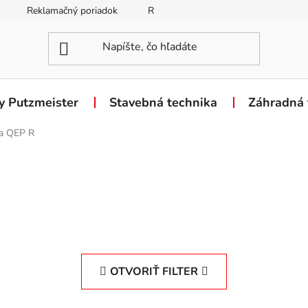
Reklamačný poriadok
Reklamačný formulár
Odstúpen
y Putzmeister
Stavebná technika
Záhradná 
a QEP R
OTVORIŤ FILTER