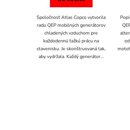
Spoločnosť Atlas Copco vytvorila
Popi
radu QEP mobilných generátorov
QEP
chladených vzduchom pre
alte
každodennú ťažkú prácu na
od
stavenisku. Je skonštruovaná tak,
motoh
aby vydržala. Každý generátor...