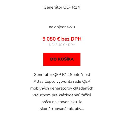
Generátor QEP R14
na objednávku
5 080 € bez DPH
6 248,40 €
DO KOŠÍKA
Generátor QEP R14Spoločnosť
Atlas Copco vytvorila radu QEP
mobilných generátorov chladených
vzduchom pre každodennú ťažkú
prácu na stavenisku. Je
skonštruovaná tak, aby...