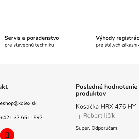
O
v
l
á
Servis a poradenstvo
Výhody registrác
d
pre stavebnú techniku
pre stálych zákazní
a
c
i
e
p
r
akt
Posledné hodnotenie
v
produktov
k
eshop
@
kolex.sk
y
Kosačka HRX 476 HY
v
Robert Ilčík
|
ý
+421 37 6511597
Hodnotenie produktu je 5 z 5
p
Super. Odporúčam
i
s