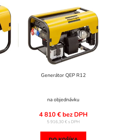
e
p
r
o
d
u
k
t
o
Generátor QEP R12
v
na objednávku
4 810 € bez DPH
5 916,30 €
DO KOŠÍKA