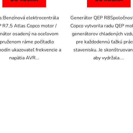
s:Benzínová elektrocentrála
Generátor QEP R8Spoločnosť
 R7,5 Atlas Copco motor /
Copco vytvorila radu QEP mo
rnátor osadený na oceľovom
generátorov chladených vz
pruženom ráme počítadlo
pre každodennú ťažkú prác
odín ukazovateľ frekvencie a
stavenisku. Je skonštruovan
napätia AVR...
aby vydržala....