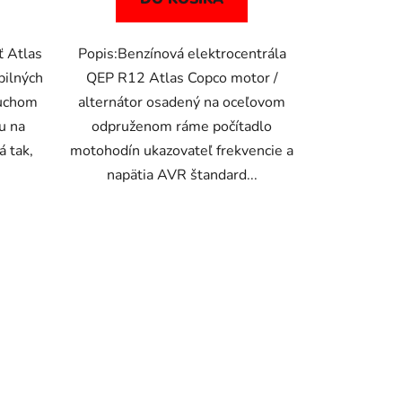
 Atlas
Popis:Benzínová elektrocentrála
bilných
QEP R12 Atlas Copco motor /
duchom
alternátor osadený na oceľovom
u na
odpruženom ráme počítadlo
á tak,
motohodín ukazovateľ frekvencie a
napätia AVR štandard...