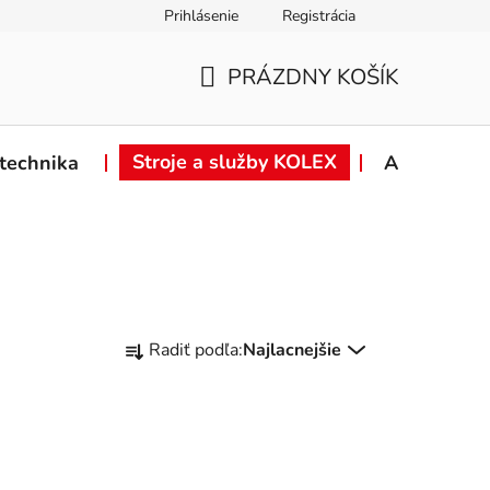
Prihlásenie
Registrácia
ie od zmluvy
Záručné podmienky
Podmienky ochrany osob
PRÁZDNY KOŠÍK
NÁKUPNÝ
KOŠÍK
Stroje a služby KOLEX
technika
Akcie
R
Radiť podľa:
Najlacnejšie
a
d
e
n
i