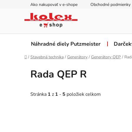
Prejsť
Ako nakupovať v e-shope
Obchodné podmienky
na
obsah
Náhradné diely Putzmeister
Darček
Domov
/
Stavebná technika
/
Generátory
/
Generátory QEP
/
Rad
Rada QEP R
Stránka
1
z
1
-
5
položiek celkom