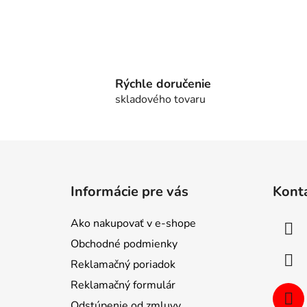
Rýchle doručenie
skladového tovaru
Z
á
Informácie pre vás
Kont
p
ä
Ako nakupovať v e-shope
t
Obchodné podmienky
i
Reklamačný poriadok
e
Reklamačný formulár
Odstúpenie od zmluvy