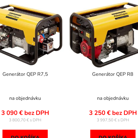
Generátor QEP R7,5
Generátor QEP R8
na objednávku
na objednávku
3 090 € bez DPH
3 250 € bez DPH
3 800,70 €
3 997,50 €
DO KOŠÍKA
DO KOŠÍKA