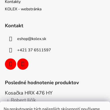
Kontakty
KOLEX - webstránka
Kontakt
eshop
@
kolex.sk
+421 37 6511597
Posledné hodnotenie produktov
Kosačka HRX 476 HY
Robert Ilčík
|
Hodnotenie produktu je 5 z 5 hviezdičiek.
Na poskytovanie tých najlepších skúseností používame
Super. Odporúčam