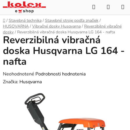
Prejsť
Hľadať
NÁKUP
na
KOŠÍK
obsah
Domov
/
Stavebná technika
/
Stavebné stroje podľa značiek
/
HUSQVARNA
/
Vibračné dosky Husqvarna
/
Reverzibilné vibračné
dosky
/
Reverzibilná vibračná doska Husqvarna LG 164 - nafta
Reverzibilná vibračná
doska Husqvarna LG 164 -
nafta
Priemerné
Neohodnotené
Podrobnosti hodnotenia
hodnotenie
Značka:
Husqvarna
produktu
je
0,0
z
5
hviezdičiek.