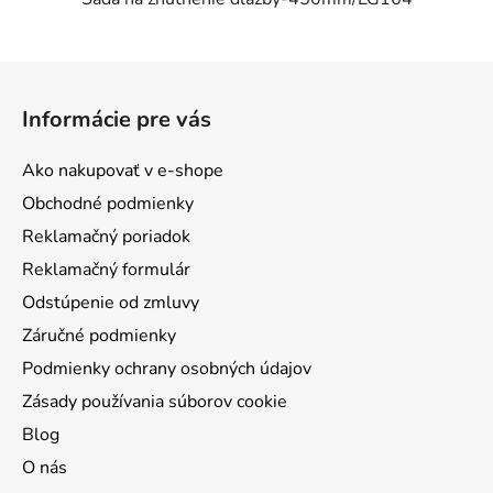
Z
á
Informácie pre vás
p
ä
Ako nakupovať v e-shope
t
Obchodné podmienky
i
Reklamačný poriadok
e
Reklamačný formulár
Odstúpenie od zmluvy
Záručné podmienky
Podmienky ochrany osobných údajov
Zásady používania súborov cookie
Blog
O nás