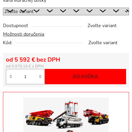
váha vibračnej dosky
Dostupnosť
Zvoľte variant
Možnosti doručenia
Kód:
Zvoľte variant
od
5 592 €
bez DPH
Jednotková cena
od
6 878,16 €
DO KOŠÍKA