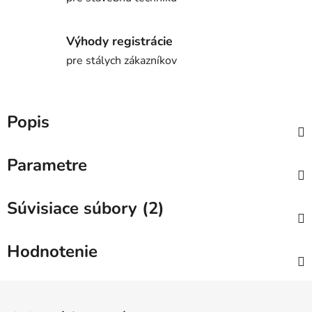
Výhody registrácie
pre stálych zákazníkov
Popis
Parametre
Súvisiace súbory (2)
Hodnotenie
Z
á