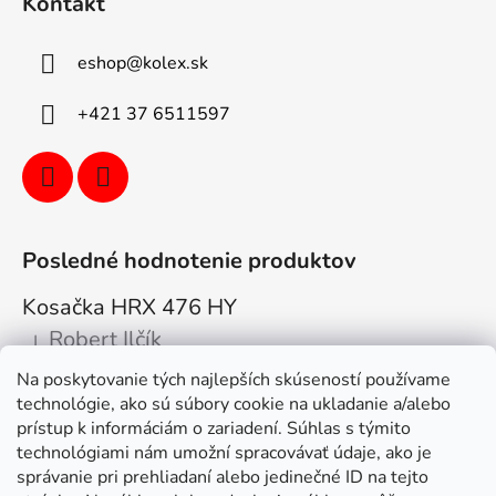
Kontakt
eshop
@
kolex.sk
+421 37 6511597
Posledné hodnotenie produktov
Kosačka HRX 476 HY
Robert Ilčík
|
Hodnotenie produktu je 5 z 5 hviezdičiek.
Na poskytovanie tých najlepších skúseností používame
Super. Odporúčam
technológie, ako sú súbory cookie na ukladanie a/alebo
prístup k informáciám o zariadení. Súhlas s týmito
Facebook
technológiami nám umožní spracovávať údaje, ako je
správanie pri prehliadaní alebo jedinečné ID na tejto