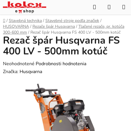
Prejsť
Hľadať
NÁKUP
na
KOŠÍK
obsah
Domov
/
Stavebná technika
/
Stavebné stroje podľa značiek
/
HUSQVARNA
/
Rezače špár Husqvarna
/
Tlačené rezače, pr. kotúča
300-600 mm
/
Rezač špár Husqvarna FS 400 LV - 500mm kotúč
Rezač špár Husqvarna FS
400 LV - 500mm kotúč
Priemerné
Neohodnotené
Podrobnosti hodnotenia
hodnotenie
Značka:
Husqvarna
produktu
je
0,0
z
5
hviezdičiek.