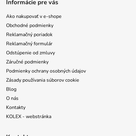
Informácie pre vás
p
ä
Ako nakupovať v e-shope
t
Obchodné podmienky
i
Reklamačný poriadok
e
Reklamačný formulár
Odstúpenie od zmluvy
Záručné podmienky
Podmienky ochrany osobných údajov
Zásady používania súborov cookie
Blog
O nás
Kontakty
KOLEX - webstránka