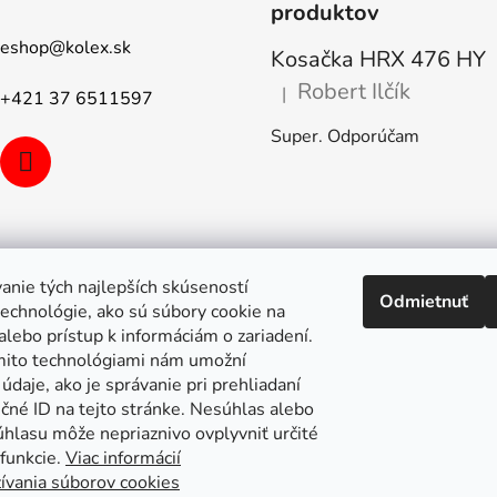
v
produktov
k
eshop
@
kolex.sk
y
Kosačka HRX 476 HY
v
Robert Ilčík
|
ý
+421 37 6511597
Hodnotenie produktu je 5 z 5
p
Super. Odporúčam
i
s
u
anie tých najlepších skúseností
Odmietnuť
echnológie, ako sú súbory cookie na
alebo prístup k informáciám o zariadení.
mito technológiami nám umožní
údaje, ako je správanie pri prehliadaní
ečné ID na tejto stránke. Nesúhlas alebo
úhlasu môže nepriaznivo ovplyvniť určité
 funkcie.
Viac informácií
ívania súborov cookies