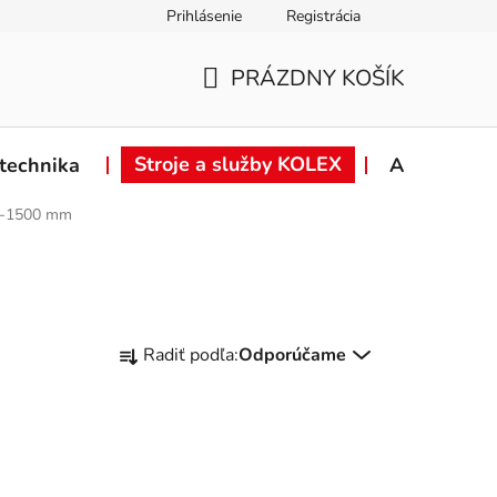
Prihlásenie
Registrácia
ie od zmluvy
Záručné podmienky
Podmienky ochrany osob
PRÁZDNY KOŠÍK
NÁKUPNÝ
KOŠÍK
Stroje a služby KOLEX
technika
Akcie
00-1500 mm
R
Radiť podľa:
Odporúčame
a
d
e
n
i