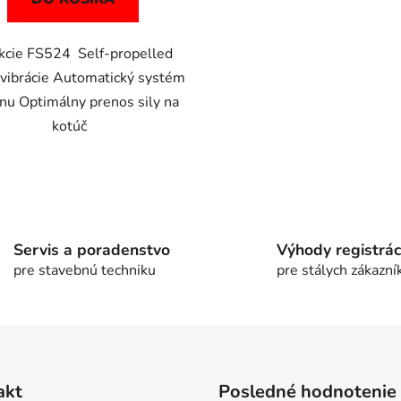
kcie FS524 Self-propelled
 vibrácie Automatický systém
nu Optimálny prenos sily na
kotúč
O
v
l
á
Servis a poradenstvo
Výhody registrác
d
pre stavebnú techniku
pre stálych zákazní
a
c
i
e
p
r
akt
Posledné hodnotenie