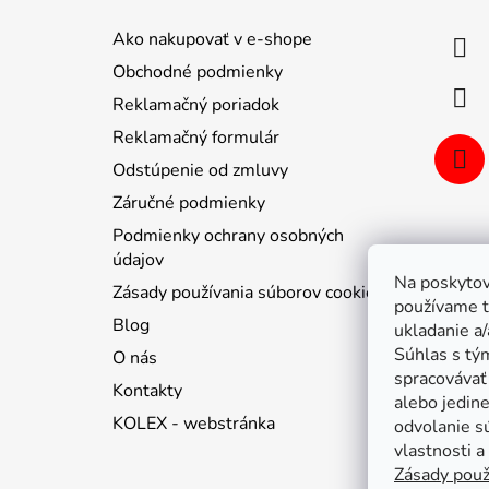
p
ä
Ako nakupovať v e-shope
t
Obchodné podmienky
i
Reklamačný poriadok
e
Reklamačný formulár
Odstúpenie od zmluvy
Záručné podmienky
Podmienky ochrany osobných
údajov
Na poskytov
Zásady používania súborov cookie
používame t
Blog
ukladanie a/
Súhlas s tý
O nás
spracovávať 
Kontakty
alebo jedin
KOLEX - webstránka
odvolanie s
vlastnosti a
Zásady použ