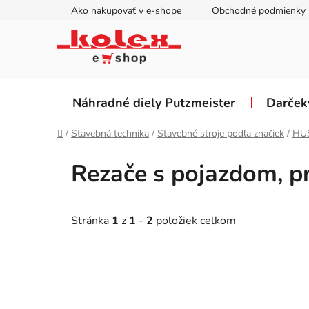
Prejsť
Ako nakupovať v e-shope
Obchodné podmienky
na
obsah
Náhradné diely Putzmeister
Darček
Domov
/
Stavebná technika
/
Stavebné stroje podľa značiek
/
HU
Rezače s pojazdom, p
Stránka
1
z
1
-
2
položiek celkom