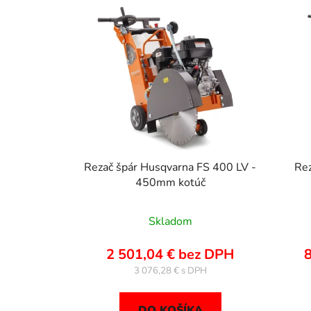
V
ý
p
i
s
p
r
o
d
u
Rezač špár Husqvarna FS 400 LV -
Re
k
450mm kotúč
t
o
Skladom
v
2 501,04 € bez DPH
8
3 076,28 €
DO KOŠÍKA