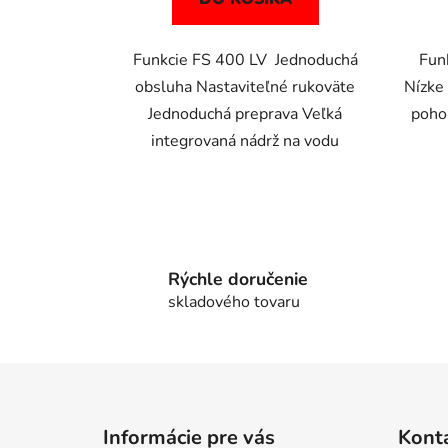
Funkcie FS 400 LV Jednoduchá
Fun
obsluha Nastaviteľné rukoväte
Nízke
Jednoduchá preprava Veľká
poho
integrovaná nádrž na vodu
Rýchle doručenie
skladového tovaru
Z
á
Informácie pre vás
Kont