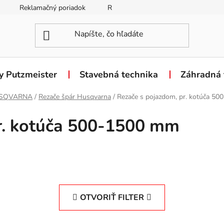
Reklamačný poriadok
Reklamačný formulár
Odstúpen
y Putzmeister
Stavebná technika
Záhradná 
SQVARNA
/
Rezače špár Husqvarna
/
Rezače s pojazdom, pr. kotúča 5
r. kotúča 500-1500 mm
OTVORIŤ FILTER