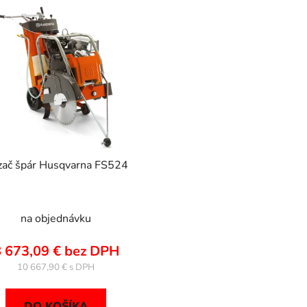
zač špár Husqvarna FS524
na objednávku
 673,09 € bez DPH
10 667,90 €
DO KOŠÍKA