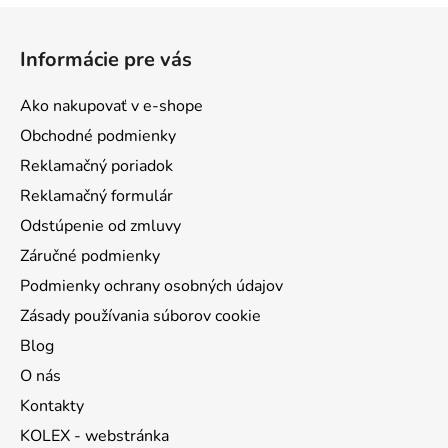
Z
á
Informácie pre vás
p
ä
Ako nakupovať v e-shope
t
Obchodné podmienky
i
Reklamačný poriadok
e
Reklamačný formulár
Odstúpenie od zmluvy
Záručné podmienky
Podmienky ochrany osobných údajov
Zásady používania súborov cookie
Blog
O nás
Kontakty
KOLEX - webstránka