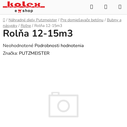
Prejsť
Hľadať
NÁKUP
na
KOŠÍK
obsah
Domov
/
Náhradné diely Putzmeister
/
Pre domiešavače betónu
/
Bubny a
násypky
/
Roľne
/
Rolňa 12-15m3
Rolňa 12-15m3
Priemerné
Neohodnotené
Podrobnosti hodnotenia
hodnotenie
Značka:
PUTZMEISTER
produktu
je
0,0
z
5
hviezdičiek.