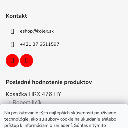
Kontakt
eshop
@
kolex.sk
+421 37 6511597
Posledné hodnotenie produktov
Kosačka HRX 476 HY
Robert Ilčík
|
Hodnotenie produktu je 5 z 5 hviezdičiek.
Na poskytovanie tých najlepších skúseností používame
Super. Odporúčam
technológie, ako sú súbory cookie na ukladanie a/alebo
prístup k informáciám o zariadení. Súhlas s týmito