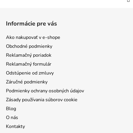
Z
á
Informácie pre vás
p
ä
Ako nakupovať v e-shope
t
Obchodné podmienky
i
Reklamačný poriadok
e
Reklamačný formulár
Odstúpenie od zmluvy
Záručné podmienky
Podmienky ochrany osobných údajov
Zásady používania súborov cookie
Blog
O nás
Kontakty