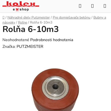
Prejsť
Hľadať
NÁKUP
na
KOŠÍK
obsah
Domov
/
Náhradné diely Putzmeister
/
Pre domiešavače betónu
/
Bubny a
násypky
/
Roľne
/
Rolňa 6-10m3
Rolňa 6-10m3
Priemerné
Neohodnotené
Podrobnosti hodnotenia
hodnotenie
Značka:
PUTZMEISTER
produktu
je
0,0
z
5
hviezdičiek.