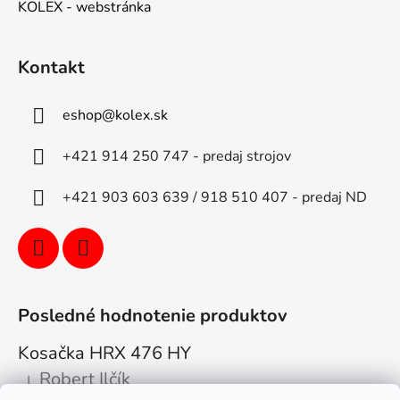
KOLEX - webstránka
Kontakt
eshop
@
kolex.sk
+421 914 250 747 - predaj strojov
+421 903 603 639 / 918 510 407 - predaj ND
Posledné hodnotenie produktov
Kosačka HRX 476 HY
Robert Ilčík
|
Hodnotenie produktu je 5 z 5 hviezdičiek.