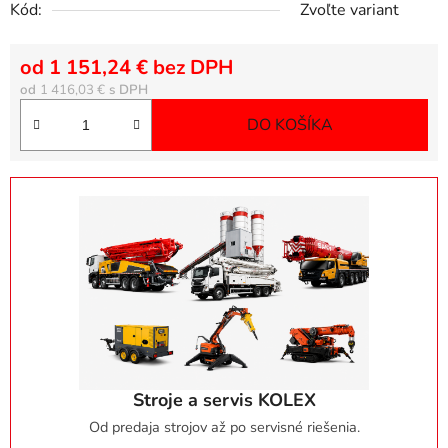
Kód:
Zvoľte variant
od
1 151,24 €
bez DPH
Jednotková 
od
1 416,03 €
DO KOŠÍKA
Stroje a servis KOLEX
Od predaja strojov až po servisné riešenia.