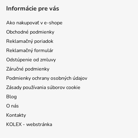
á
Informácie pre vás
p
ä
Ako nakupovať v e-shope
t
Obchodné podmienky
i
Reklamačný poriadok
e
Reklamačný formulár
Odstúpenie od zmluvy
Záručné podmienky
Podmienky ochrany osobných údajov
Zásady používania súborov cookie
Blog
O nás
Kontakty
KOLEX - webstránka