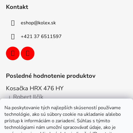
Kontakt
eshop
@
kolex.sk
+421 37 6511597
Posledné hodnotenie produktov
Kosačka HRX 476 HY
Robert Ilčík
|
Hodnotenie produktu je 5 z 5 hviezdičiek.
Na poskytovanie tých najlepších skúseností používame
Super. Odporúčam
technológie, ako sú súbory cookie na ukladanie a/alebo
prístup k informáciám o zariadení. Súhlas s týmito
Facebook
technológiami nám umožní spracovávať údaje, ako je