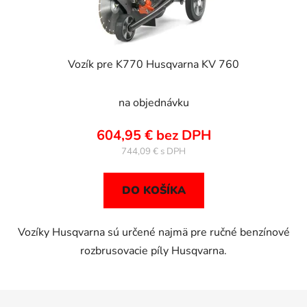
Vozík pre K770 Husqvarna KV 760
na objednávku
604,95 € bez DPH
744,09 €
DO KOŠÍKA
Vozíky Husqvarna sú určené najmä pre ručné benzínové
rozbrusovacie píly Husqvarna.
Z