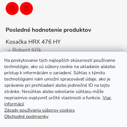
Posledné hodnotenie produktov
Kosačka HRX 476 HY
Robert Ilčík
|
Hodnotenie produktu je 5 z 5 hviezdičiek.
Na poskytovanie tých najlepších skúseností používame
Super. Odporúčam
technológie, ako sú súbory cookie na ukladanie a/alebo
prístup k informáciám o zariadení. Súhlas s týmito
Facebook
technológiami nám umožní spracovávať údaje, ako je
správanie pri prehliadaní alebo jedinečné ID na tejto
stránke. Nesúhlas alebo odvolanie súhlasu môže
nepriaznivo ovplyvniť určité vlastnosti a funkcie.
Viac
informácií
Zásady používania súborov cookies
Obchodné podmienky
Kolex, s.r.o. - webstránka
Mapa
Mapa stránok
Putzmeister
Husqvarna Construction
Atlas Copco