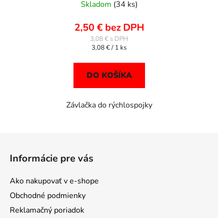
Skladom
(34 ks)
2,50 € bez DPH
3,08 €
Jednotková
3,08 € / 1 ks
cena:
DO KOŠÍKA
Závlačka do rýchlospojky
Z
á
Informácie pre vás
p
ä
Ako nakupovať v e-shope
t
Obchodné podmienky
i
Reklamačný poriadok
e