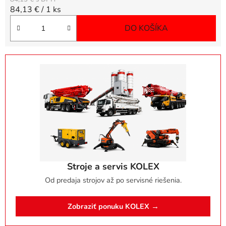
Jednotková cena:
84,13 € / 1 ks
DO KOŠÍKA
Stroje a servis KOLEX
Od predaja strojov až po servisné riešenia.
Zobraziť ponuku KOLEX →