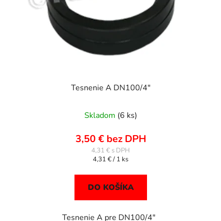
Tesnenie A DN100/4"
Skladom
(6 ks)
3,50 € bez DPH
4,31 €
Jednotková
4,31 € / 1 ks
cena:
DO KOŠÍKA
Tesnenie A pre DN100/4"