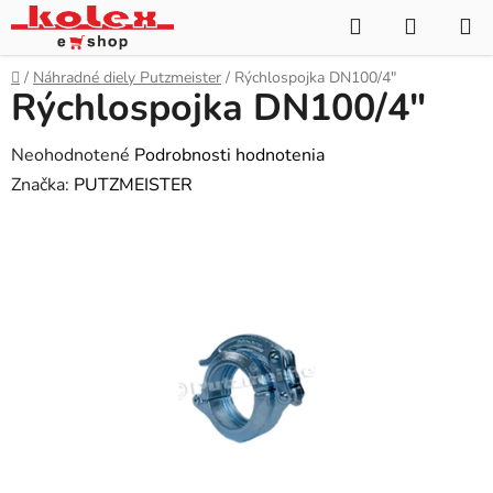
Prejsť
Hľadať
NÁKUP
na
KOŠÍK
obsah
Domov
/
Náhradné diely Putzmeister
/
Rýchlospojka DN100/4"
Rýchlospojka DN100/4"
Priemerné
Neohodnotené
Podrobnosti hodnotenia
hodnotenie
Značka:
PUTZMEISTER
produktu
je
0,0
z
5
hviezdičiek.