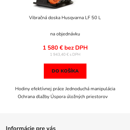
Vibračná doska Husqvarna LF 50 L
na objednávku
1 580 € bez DPH
1 943,40 €
DO KOŠÍKA
Hodiny efektívnej práce Jednoduchá manipulácia
Ochrana dlažby Úspora úložných priestorov
Z
á
Informácie pre vás