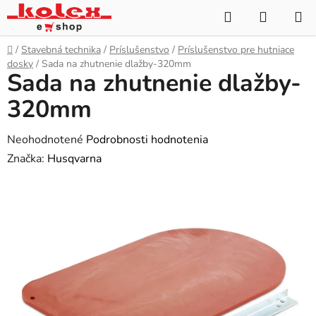
Prejsť
Hľadať
NÁKUP
na
KOŠÍK
obsah
Domov
/
Stavebná technika
/
Príslušenstvo
/
Príslušenstvo pre hutniace
dosky
/
Sada na zhutnenie dlažby-320mm
Sada na zhutnenie dlažby-
320mm
Priemerné
Neohodnotené
Podrobnosti hodnotenia
hodnotenie
Značka:
Husqvarna
produktu
je
0,0
z
5
hviezdičiek.