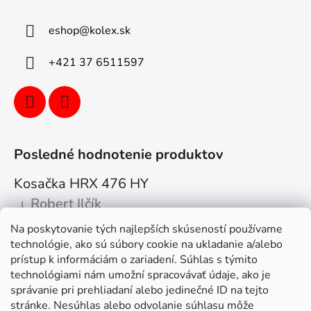
eshop
@
kolex.sk
+421 37 6511597
Posledné hodnotenie produktov
Kosačka HRX 476 HY
Robert Ilčík
|
Hodnotenie produktu je 5 z 5 hviezdičiek.
Na poskytovanie tých najlepších skúseností používame
Super. Odporúčam
technológie, ako sú súbory cookie na ukladanie a/alebo
prístup k informáciám o zariadení. Súhlas s týmito
Facebook
technológiami nám umožní spracovávať údaje, ako je
správanie pri prehliadaní alebo jedinečné ID na tejto
stránke. Nesúhlas alebo odvolanie súhlasu môže