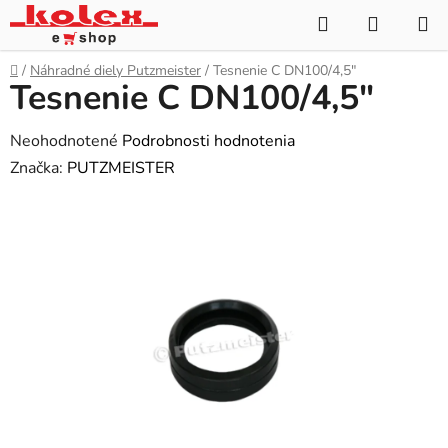
Prejsť
Hľadať
NÁKUP
na
KOŠÍK
obsah
Domov
/
Náhradné diely Putzmeister
/
Tesnenie C DN100/4,5"
Tesnenie C DN100/4,5"
Priemerné
Neohodnotené
Podrobnosti hodnotenia
hodnotenie
Značka:
PUTZMEISTER
produktu
je
0,0
z
5
hviezdičiek.