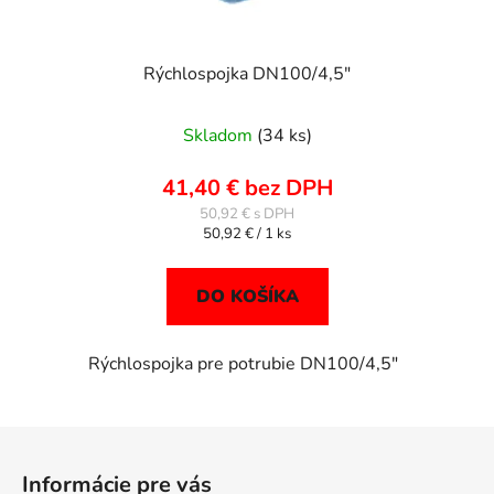
Rýchlospojka DN100/4,5"
Skladom
(34 ks)
41,40 € bez DPH
50,92 €
Jednotková
50,92 € / 1 ks
cena:
DO KOŠÍKA
Rýchlospojka pre potrubie DN100/4,5"
Z
á
Informácie pre vás