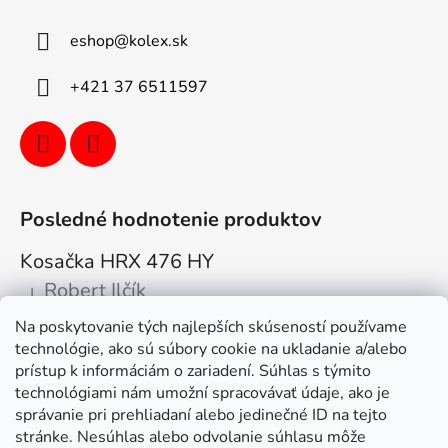
eshop
@
kolex.sk
+421 37 6511597
Posledné hodnotenie produktov
Kosačka HRX 476 HY
Robert Ilčík
|
Hodnotenie produktu je 5 z 5 hviezdičiek.
Na poskytovanie tých najlepších skúseností používame
Super. Odporúčam
technológie, ako sú súbory cookie na ukladanie a/alebo
prístup k informáciám o zariadení. Súhlas s týmito
Facebook
technológiami nám umožní spracovávať údaje, ako je
správanie pri prehliadaní alebo jedinečné ID na tejto
stránke. Nesúhlas alebo odvolanie súhlasu môže