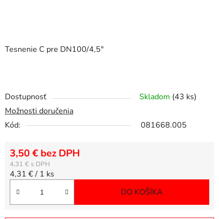
Tesnenie C pre DN100/4,5"
Dostupnosť
Skladom
(43 ks)
Možnosti doručenia
Kód:
081668.005
3,50 € bez DPH
4,31 €
Jednotková cena:
4,31 € / 1 ks
DO KOŠÍKA