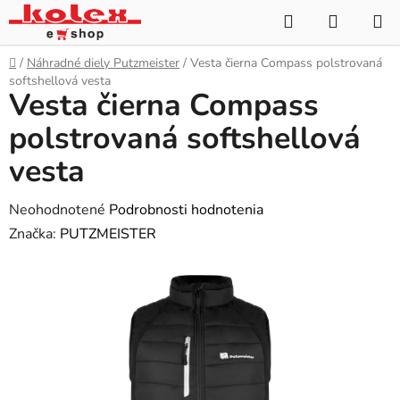
Prejsť
Hľadať
NÁKUP
na
KOŠÍK
obsah
Domov
/
Náhradné diely Putzmeister
/
Vesta čierna Compass polstrovaná
softshellová vesta
Vesta čierna Compass
polstrovaná softshellová
vesta
Priemerné
Neohodnotené
Podrobnosti hodnotenia
hodnotenie
Značka:
PUTZMEISTER
produktu
je
0,0
z
5
hviezdičiek.