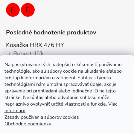
Posledné hodnotenie produktov
Kosačka HRX 476 HY
Robert Ilčík
|
Hodnotenie produktu je 5 z 5 hviezdičiek.
Na poskytovanie tých najlepších skúseností používame
Super. Odporúčam
technológie, ako sú súbory cookie na ukladanie a/alebo
prístup k informáciám o zariadení. Súhlas s týmito
Facebook
technológiami nám umožní spracovávať údaje, ako je
správanie pri prehliadaní alebo jedinečné ID na tejto
stránke. Nesúhlas alebo odvolanie súhlasu môže
nepriaznivo ovplyvniť určité vlastnosti a funkcie.
Viac
informácií
Zásady používania súborov cookies
Obchodné podmienky
Kolex, s.r.o. - webstránka
Mapa
Mapa stránok
Putzmeister
Husqvarna Construction
Atlas Copco