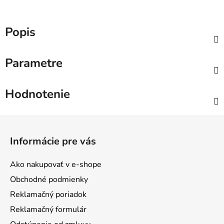
Popis
Parametre
Hodnotenie
Z
á
Informácie pre vás
p
ä
Ako nakupovať v e-shope
t
Obchodné podmienky
i
Reklamačný poriadok
e
Reklamačný formulár