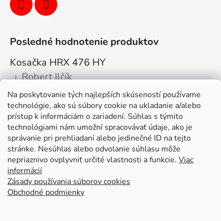
Posledné hodnotenie produktov
Kosačka HRX 476 HY
Robert Ilčík
|
Hodnotenie produktu je 5 z 5 hviezdičiek.
Na poskytovanie tých najlepších skúseností používame
Super. Odporúčam
technológie, ako sú súbory cookie na ukladanie a/alebo
prístup k informáciám o zariadení. Súhlas s týmito
Facebook
technológiami nám umožní spracovávať údaje, ako je
správanie pri prehliadaní alebo jedinečné ID na tejto
stránke. Nesúhlas alebo odvolanie súhlasu môže
nepriaznivo ovplyvniť určité vlastnosti a funkcie.
Viac
informácií
Zásady používania súborov cookies
Obchodné podmienky
Kolex, s.r.o. - webstránka
Mapa
Mapa stránok
Putzmeister
Husqvarna Construction
Atlas Copco
Honda
Linked In
Youtube KOLEX