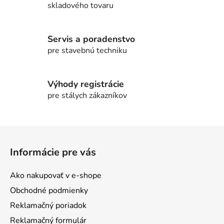
skladového tovaru
Servis a poradenstvo
pre stavebnú techniku
Výhody registrácie
pre stálych zákazníkov
Z
á
Informácie pre vás
p
ä
Ako nakupovať v e-shope
t
Obchodné podmienky
i
Reklamačný poriadok
e
Reklamačný formulár