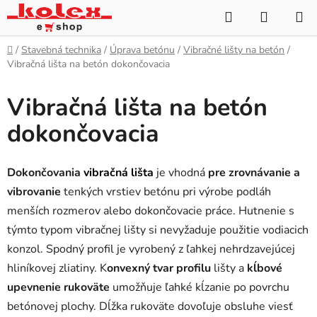
Prejsť
Hľadať
NÁKUP
na
KOŠÍK
obsah
Domov
/
Stavebná technika
/
Úprava betónu
/
Vibračné lišty na betón
/
Vibračná lišta na betón dokončovacia
Vibračná lišta na betón
dokončovacia
Dokončovania
vibračná lišta
je vhodná
pre zrovnávanie a
vibrovanie
tenkých vrstiev betónu pri výrobe podláh
menších rozmerov alebo dokončovacie práce. Hutnenie s
týmto typom vibračnej lišty si nevyžaduje použitie vodiacich
konzol. Spodný profil je vyrobený z ľahkej nehrdzavejúcej
hliníkovej zliatiny. K
onvexný tvar profilu
lišty a
kĺbové
upevnenie rukoväte
umožňuje ľahké kĺzanie po povrchu
betónovej plochy. Dĺžka rukoväte dovoľuje obsluhe viesť