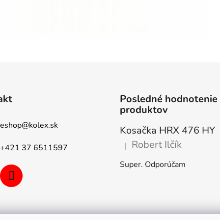
akt
Posledné hodnotenie
produktov
eshop
@
kolex.sk
Kosačka HRX 476 HY
Robert Ilčík
|
+421 37 6511597
Hodnotenie produktu je 5 z 5
Super. Odporúčam