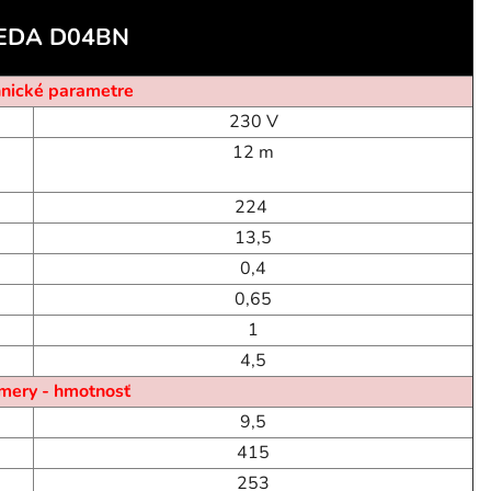
DA D04BN
nické parametre
230 V
12 m
224
13,5
0,4
0,65
1
4,5
mery - hmotnosť
9,5
415
253