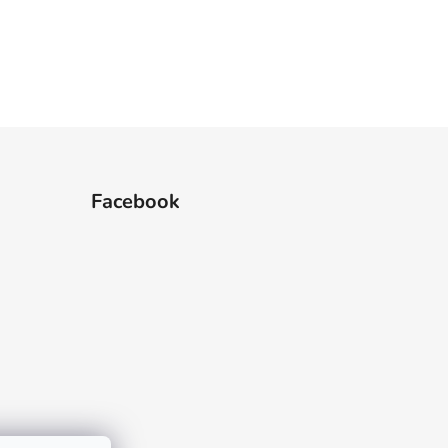
Facebook
 hviezdičiek.