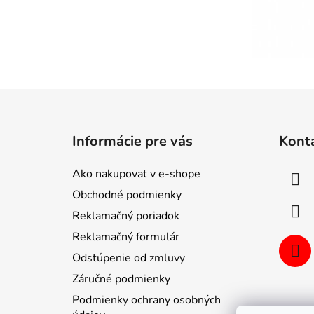
Z
á
Informácie pre vás
Kont
p
ä
Ako nakupovať v e-shope
t
Obchodné podmienky
i
Reklamačný poriadok
e
Reklamačný formulár
Odstúpenie od zmluvy
Záručné podmienky
Podmienky ochrany osobných