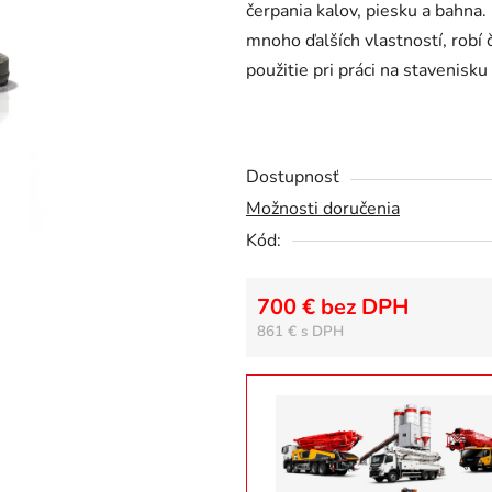
čerpania kalov, piesku a bahna
0,0
mnoho ďalších vlastností, robí
z
použitie pri práci na stavenisku
5
hviezdičiek.
Dostupnosť
Možnosti doručenia
Kód:
700 € bez DPH
861 €