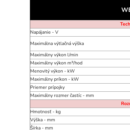
WE
Tech
Napájanie - V
Maximálna výtlačná výška
Maximálny výkon l/min
Maximálny výkon m³/hod
Menovitý výkon - kW
Maximálny príkon - kW
Priemer prípojky
Maximálny rozmer častíc - mm
Roz
Hmotnosť - kg
Výška - mm
Šírka - mm