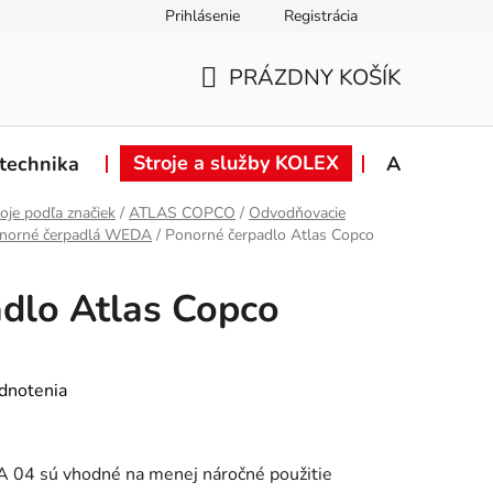
Prihlásenie
Registrácia
ie od zmluvy
Záručné podmienky
Podmienky ochrany osob
PRÁZDNY KOŠÍK
NÁKUPNÝ
KOŠÍK
Stroje a služby KOLEX
technika
Akcie
oje podľa značiek
/
ATLAS COPCO
/
Odvodňovacie
ponorné čerpadlá WEDA
/
Ponorné čerpadlo Atlas Copco
dlo Atlas Copco
dnotenia
 04 sú vhodné na menej náročné použitie