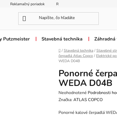
Reklamačný poriadok
Reklamačný formulár
Odstúpen
y Putzmeister
Stavebná technika
Záhradná 
Domov
/
Stavebná technika
/
Stavebné str
čerpadlá Atlas Copco
/
Elektrické 
WEDA D04B
Ponorné čerpa
WEDA D04B
Priemerné
Neohodnotené
Podrobnosti ho
hodnotenie
Značka:
ATLAS COPCO
produktu
Ponorné kalové čerpadlá WEDA
je