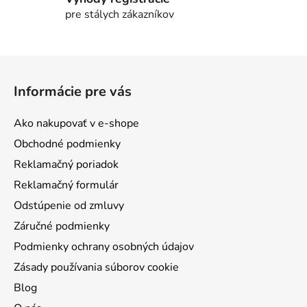
pre stálych zákazníkov
Z
á
Informácie pre vás
p
ä
Ako nakupovať v e-shope
t
Obchodné podmienky
i
Reklamačný poriadok
e
Reklamačný formulár
Odstúpenie od zmluvy
Záručné podmienky
Podmienky ochrany osobných údajov
Zásady používania súborov cookie
Blog