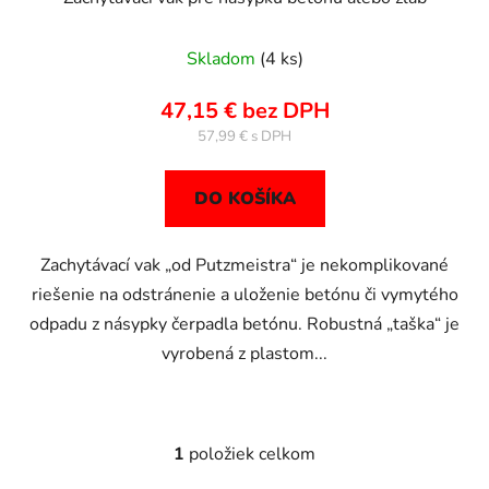
Skladom
(4 ks)
47,15 € bez DPH
57,99 €
DO KOŠÍKA
Zachytávací vak „od Putzmeistra“ je nekomplikované
riešenie na odstránenie a uloženie betónu či vymytého
odpadu z násypky čerpadla betónu. Robustná „taška“ je
vyrobená z plastom...
1
položiek celkom
O
v