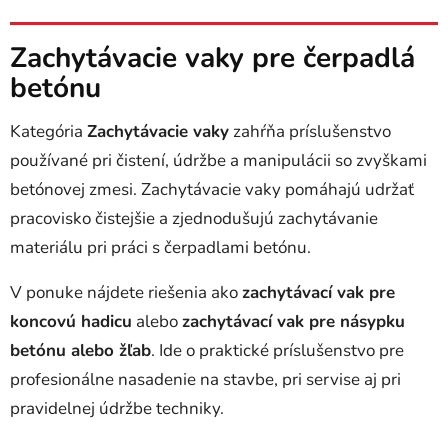
l
á
Zachytávacie vaky pre čerpadlá
d
betónu
a
c
i
Kategória
Zachytávacie vaky
zahŕňa príslušenstvo
e
používané pri čistení, údržbe a manipulácii so zvyškami
p
betónovej zmesi. Zachytávacie vaky pomáhajú udržať
r
v
pracovisko čistejšie a zjednodušujú zachytávanie
k
materiálu pri práci s čerpadlami betónu.
y
v
V ponuke nájdete riešenia ako
zachytávací vak pre
ý
koncovú hadicu
alebo
zachytávací vak pre násypku
p
i
betónu alebo žľab
. Ide o praktické príslušenstvo pre
s
profesionálne nasadenie na stavbe, pri servise aj pri
u
pravidelnej údržbe techniky.