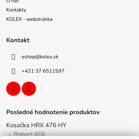
O nás
Kontakty
KOLEX - webstránka
Kontakt
eshop
@
kolex.sk
+421 37 6511597
Posledné hodnotenie produktov
Kosačka HRX 476 HY
Robert Ilčík
|
Hodnotenie produktu je 5 z 5 hviezdičiek.