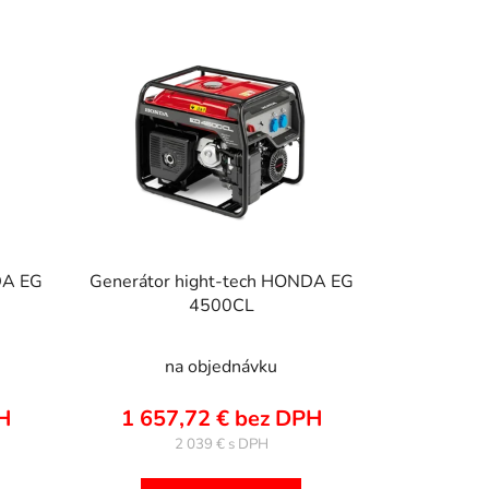
d
e
n
i
e
p
r
o
d
u
k
DA EG
Generátor hight-tech HONDA EG
4500CL
t
o
v
na objednávku
PH
1 657,72 € bez DPH
2 039 €