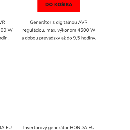
DO KOŠÍKA
AVR
Generátor s digitálnou AVR
3600 W
reguláciou, max. výkonom 4500 W
odín.
a dobou prevádzky až do 9,5 hodiny.
NDA EU
Invertorový generátor HONDA EU