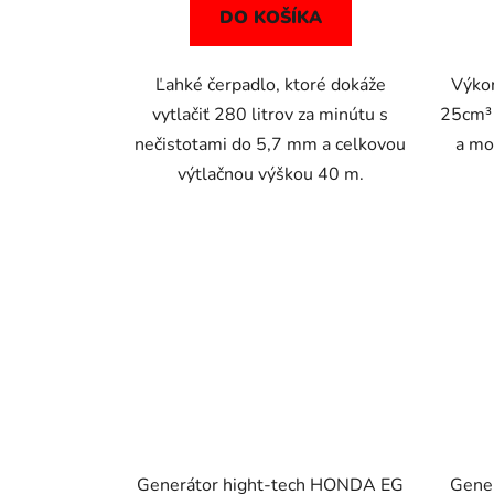
DO KOŠÍKA
Ľahké čerpadlo, ktoré dokáže
Výko
vytlačiť 280 litrov za minútu s
25cm³ 
nečistotami do 5,7 mm a celkovou
a mo
výtlačnou výškou 40 m.
Generátor hight-tech HONDA EG
Gene