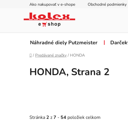
Prejsť
Ako nakupovať v e-shope
Obchodné podmienky
na
obsah
Náhradné diely Putzmeister
Darček
Domov
/
Predávané značky
/
HONDA
HONDA
, Strana 2
Stránka
2
z
7
-
54
položiek celkom