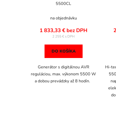
5500CL
na objednávku
1 833,33 € bez DPH
2
2 255 €
DO KOŠÍKA
Generátor s digitálnou AVR
Hi-te
reguláciou, max. výkonom 5500 W
550
a dobou prevádzky až 8 hodín.
nap
elek
do