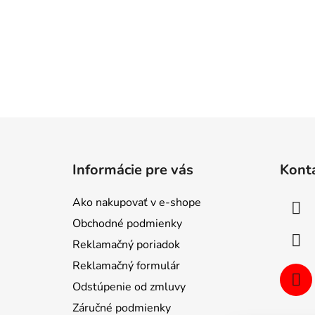
Z
á
Informácie pre vás
Kont
p
ä
Ako nakupovať v e-shope
t
Obchodné podmienky
i
Reklamačný poriadok
e
Reklamačný formulár
Odstúpenie od zmluvy
Záručné podmienky