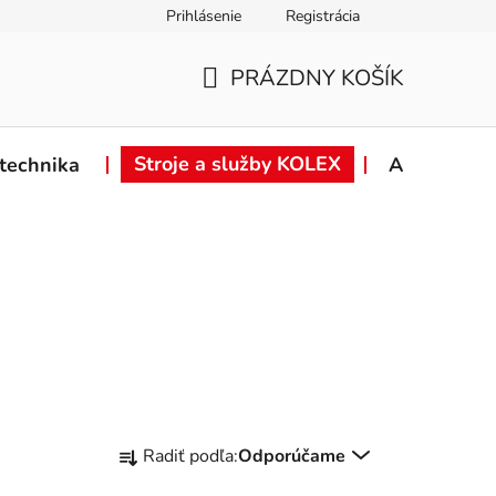
Prihlásenie
Registrácia
ie od zmluvy
Záručné podmienky
Podmienky ochrany osob
PRÁZDNY KOŠÍK
NÁKUPNÝ
KOŠÍK
Stroje a služby KOLEX
technika
Akcie
R
Radiť podľa:
Odporúčame
a