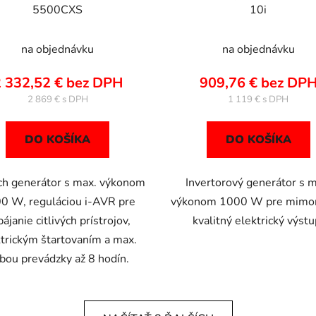
5500CXS
10i
na objednávku
na objednávku
 332,52 € bez DPH
909,76 € bez DP
2 869 €
1 119 €
DO KOŠÍKA
DO KOŠÍKA
ch generátor s max. výkonom
Invertorový generátor s m
0 W, reguláciou i-AVR pre
výkonom 1000 W pre mimor
ájanie citlivých prístrojov,
kvalitný elektrický výstu
trickým štartovaním a max.
bou prevádzky až 8 hodín.