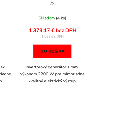
22i
Skladom
(4 ks)
H
1 373,17 € bez DPH
1 689 €
DO KOŠÍKA
ax.
Invertorový generátor s max.
iadne
výkonom 2200 W pre mimoriadne
p.
kvalitný elektrický výstup.