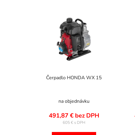
V
ý
p
i
s
p
r
o
d
u
Čerpadlo HONDA WX 15
k
t
o
na objednávku
v
491,87 € bez DPH
605 €