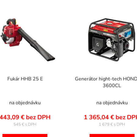
Fukár HHB 25 E
Generátor hight-tech HON
3600CL
na objednávku
na objednávku
443,09 € bez DPH
1 365,04 € bez D
545 €
1 679 €