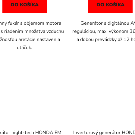
DO KOŠÍKA
DO KOŠÍKA
nný fukár s objemom motora
Generátor s digitálnou 
s riadením množstva vzduchu
reguláciou, max. výkonom 
žnosťou aretácie nastavenia
a dobou prevádzky až 12 h
otáčok.
rátor hight-tech HONDA EM
Invertorový generátor HO