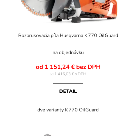
Rozbrusovacia píla Husqvarna K 770 OilGuard
na objednávku
od 1 151,24 € bez DPH
1 416,03 €
od
DETAIL
dve varianty K 770 OilGuard