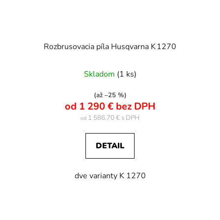
Rozbrusovacia píla Husqvarna K 1270
Skladom
(1 ks)
(až –25 %)
od 1 290 € bez DPH
1 586,70 €
od
DETAIL
dve varianty K 1270