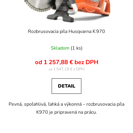
Rozbrusovacia píla Husqvarna K 970
Skladom
(1 ks)
od 1 257,88 € bez DPH
1 547,19 €
od
DETAIL
Pevná, spoľahlivá, ľahká a výkonná – rozbrusovacia píla
K970 je pripravená na prácu.