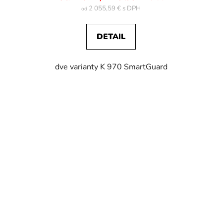
2 055,59 €
od
DETAIL
dve varianty K 970 SmartGuard