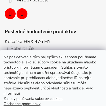
+421 37 6511597
Posledné hodnotenie produktov
Kosačka HRX 476 HY
Robert Ilčík
|
Hodnotenie produktu je 5 z 5 hviezdičiek.
Na poskytovanie tých najlepších skúseností používame
Super. Odporúčam
technológie, ako sú súbory cookie na ukladanie a/alebo
prístup k informáciám o zariadení. Súhlas s týmito
Facebook
technológiami nám umožní spracovávať údaje, ako je
správanie pri prehliadaní alebo jedinečné ID na tejto
stránke. Nesúhlas alebo odvolanie súhlasu môže
nepriaznivo ovplyvniť určité vlastnosti a funkcie.
Viac
informácií
Zásady používania súborov cookies
Obchodné podmienky