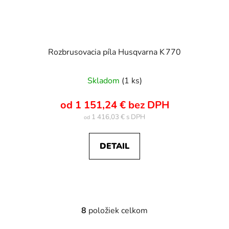
Rozbrusovacia píla Husqvarna K 770
Skladom
(1 ks)
od 1 151,24 € bez DPH
1 416,03 €
od
DETAIL
8
položiek celkom
O
v