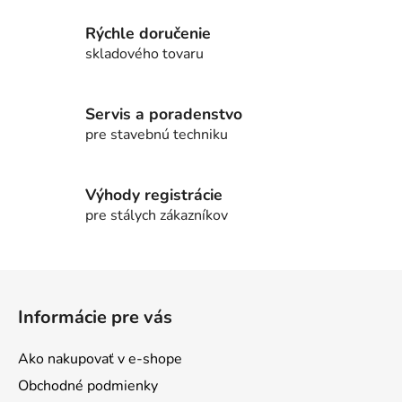
l
Rýchle doručenie
á
d
skladového tovaru
a
c
i
Servis a poradenstvo
e
pre stavebnú techniku
p
r
v
Výhody registrácie
k
pre stálych zákazníkov
y
v
ý
Z
p
á
i
Informácie pre vás
p
s
ä
u
Ako nakupovať v e-shope
t
Obchodné podmienky
i