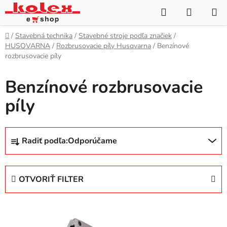
Prejsť
Hľadať
NÁKUP
na
KOŠÍK
obsah
Domov
/
Stavebná technika
/
Stavebné stroje podľa značiek
/
HUSQVARNA
/
Rozbrusovacie píly Husqvarna
/
Benzínové
rozbrusovacie píly
Benzínové rozbrusovacie
píly
R
Radiť podľa:
Odporúčame
a
d
e
OTVORIŤ FILTER
n
i
V
e
ý
p