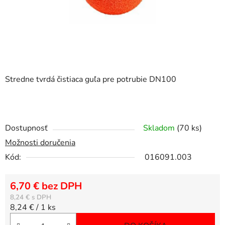
Stredne tvrdá čistiaca guľa pre potrubie DN100
Dostupnosť
Skladom
(70 ks)
Možnosti doručenia
Kód:
016091.003
6,70 € bez DPH
8,24 €
Jednotková cena:
8,24 € / 1 ks