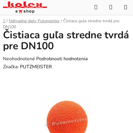
Prejsť
Hľadať
NÁKUP
na
KOŠÍK
obsah
Domov
/
Náhradné diely Putzmeister
/
Čistiaca guľa stredne tvrdá pre
DN100
Čistiaca guľa stredne tvrdá
pre DN100
Priemerné
Neohodnotené
Podrobnosti hodnotenia
hodnotenie
Značka:
PUTZMEISTER
produktu
je
0,0
z
5
hviezdičiek.