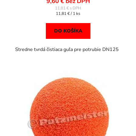
9,60 € bez DPH
11,81 €
Jednotková
11,81 € / 1 ks
cena:
DO KOŠÍKA
Stredne tvrdá čistiaca guľa pre potrubie DN125