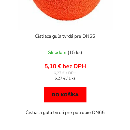
Čistiaca guľa tvrdá pre DN65
Skladom
(15 ks)
5,10 € bez DPH
6,27 €
Jednotková
6,27 € / 1 ks
cena:
DO KOŠÍKA
Čistiaca guľa tvrdá pre potrubie DN65