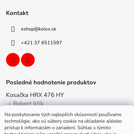
Kontakt
eshop
@
kolex.sk
+421 37 6511597
Posledné hodnotenie produktov
Kosačka HRX 476 HY
Robert Ilčík
|
Hodnotenie produktu je 5 z 5 hviezdičiek.
Na poskytovanie tých najlepších skúseností používame
Super. Odporúčam
technológie, ako sú súbory cookie na ukladanie a/alebo
prístup k informáciám o zariadení. Súhlas s týmito