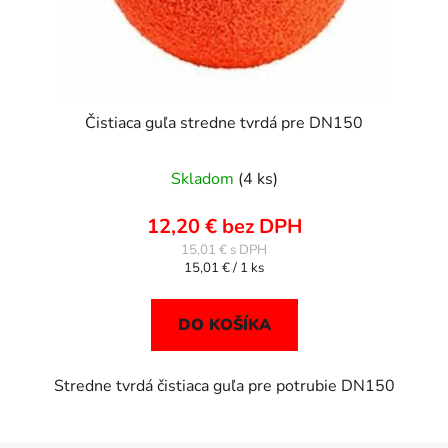
Čistiaca guľa stredne tvrdá pre DN150
Skladom
(4 ks)
12,20 € bez DPH
15,01 €
Jednotková
15,01 € / 1 ks
cena:
DO KOŠÍKA
Stredne tvrdá čistiaca guľa pre potrubie DN150