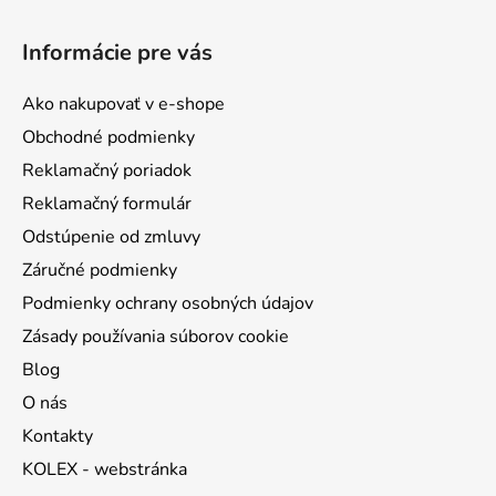
Z
á
Informácie pre vás
p
ä
Ako nakupovať v e-shope
t
Obchodné podmienky
i
Reklamačný poriadok
e
Reklamačný formulár
Odstúpenie od zmluvy
Záručné podmienky
Podmienky ochrany osobných údajov
Zásady používania súborov cookie
Blog
O nás
Kontakty
KOLEX - webstránka