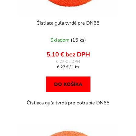
Čistiaca guľa tvrdá pre DN65
Skladom
(15 ks)
5,10 € bez DPH
6,27 €
Jednotková
6,27 € / 1 ks
cena:
DO KOŠÍKA
Čistiaca guľa tvrdá pre potrubie DN65