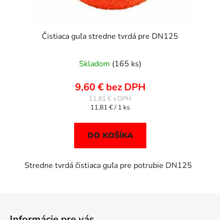
Čistiaca guľa stredne tvrdá pre DN125
Skladom
(165 ks)
9,60 € bez DPH
11,81 €
Jednotková
11,81 € / 1 ks
cena:
DO KOŠÍKA
Stredne tvrdá čistiaca guľa pre potrubie DN125
Z
á
Informácie pre vás