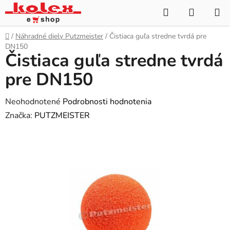
Prejsť
Hľadať
NÁKUP
na
KOŠÍK
obsah
Domov
/
Náhradné diely Putzmeister
/
Čistiaca guľa stredne tvrdá pre
DN150
Čistiaca guľa stredne tvrdá
pre DN150
Priemerné
Neohodnotené
Podrobnosti hodnotenia
hodnotenie
Značka:
PUTZMEISTER
produktu
je
0,0
z
5
hviezdičiek.