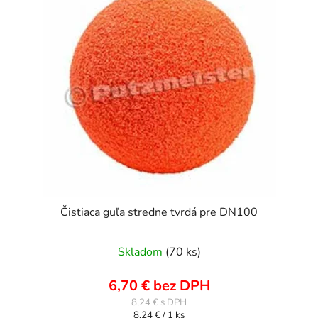
Čistiaca guľa stredne tvrdá pre DN100
Skladom
(70 ks)
6,70 € bez DPH
8,24 €
Jednotková
8,24 € / 1 ks