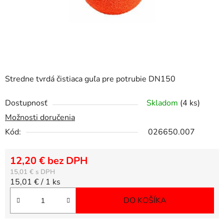
Stredne tvrdá čistiaca guľa pre potrubie DN150
Dostupnosť
Skladom
(4 ks)
Možnosti doručenia
Kód:
026650.007
12,20 € bez DPH
15,01 €
Jednotková cena:
15,01 € / 1 ks
DO KOŠÍKA