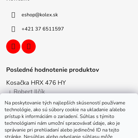
eshop
@
kolex.sk
+421 37 6511597
Posledné hodnotenie produktov
Kosačka HRX 476 HY
Robert Ilčík
|
Hodnotenie produktu je 5 z 5 hviezdičiek.
Na poskytovanie tých najlepších skúseností používame
Super. Odporúčam
technológie, ako sú súbory cookie na ukladanie a/alebo
prístup k informáciám o zariadení. Súhlas s týmito
Facebook
technológiami nám umožní spracovávať údaje, ako je
správanie pri prehliadaní alebo jedinečné ID na tejto
stránke. Nesúhlas alebo odvolanie súhlasu môže