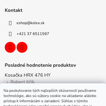
Kontakt
eshop
@
kolex.sk
+421 37 6511597
Posledné hodnotenie produktov
Kosačka HRX 476 HY
Robert Ilčík
|
Hodnotenie produktu je 5 z 5 hviezdičiek.
Na poskytovanie tých najlepších skúseností používame
Super. Odporúčam
technológie, ako sú súbory cookie na ukladanie a/alebo
prístup k informáciám o zariadení. Súhlas s týmito