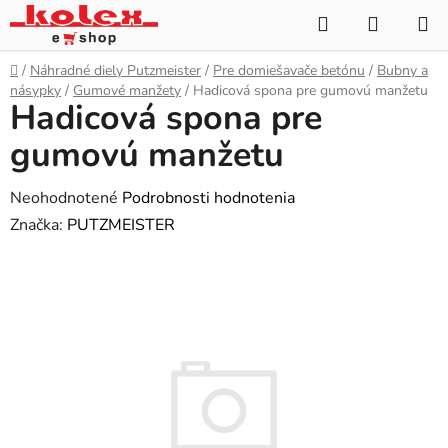
Prejsť
Hľadať
NÁKUP
na
KOŠÍK
obsah
Domov
/
Náhradné diely Putzmeister
/
Pre domiešavače betónu
/
Bubny a
násypky
/
Gumové manžety
/
Hadicová spona pre gumovú manžetu
Hadicová spona pre
gumovú manžetu
Priemerné
Neohodnotené
Podrobnosti hodnotenia
hodnotenie
Značka:
PUTZMEISTER
produktu
je
0,0
z
5
hviezdičiek.