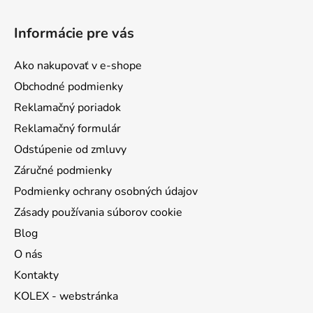
Z
á
Informácie pre vás
p
ä
Ako nakupovať v e-shope
t
Obchodné podmienky
i
Reklamačný poriadok
e
Reklamačný formulár
Odstúpenie od zmluvy
Záručné podmienky
Podmienky ochrany osobných údajov
Zásady používania súborov cookie
Blog
O nás
Kontakty
KOLEX - webstránka