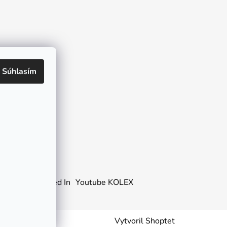
Súhlasím
o
Honda
Linked In
Youtube KOLEX
Vytvoril Shoptet