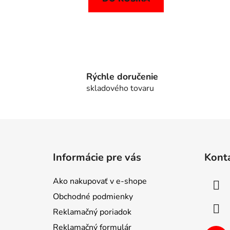
Rýchle doručenie
skladového tovaru
Z
á
Informácie pre vás
Kont
p
ä
Ako nakupovať v e-shope
t
Obchodné podmienky
i
Reklamačný poriadok
e
Reklamačný formulár