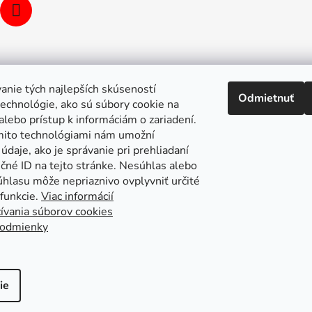
i
s
u
anie tých najlepších skúseností
Odmietnuť
echnológie, ako sú súbory cookie na
alebo prístup k informáciám o zariadení.
mito technológiami nám umožní
údaje, ako je správanie pri prehliadaní
ečné ID na tejto stránke. Nesúhlas alebo
úhlasu môže nepriaznivo ovplyvniť určité
 funkcie.
Viac informácií
ívania súborov cookies
odmienky
pa stránok
Putzmeister
Husqvarna Construction
Atlas Copc
ie
strojov a stavebnej techniky
. Všetky práva vyhradené.