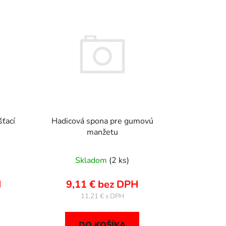
e
p
r
o
d
u
k
t
o
ťací
Hadicová spona pre gumovú
v
manžetu
Skladom
(2 ks)
H
9,11 € bez DPH
11,21 €
DO KOŠÍKA