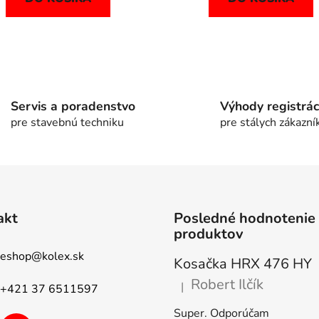
O
v
l
á
Servis a poradenstvo
Výhody registrác
d
pre stavebnú techniku
pre stálych zákazní
a
c
i
e
p
r
akt
Posledné hodnotenie
v
produktov
k
eshop
@
kolex.sk
y
Kosačka HRX 476 HY
v
Robert Ilčík
|
ý
+421 37 6511597
Hodnotenie produktu je 5 z 5
p
Super. Odporúčam