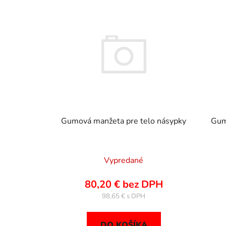
V
ý
p
i
s
p
r
o
d
u
Gumová manžeta pre telo násypky
Gum
k
t
o
Vypredané
v
80,20 € bez DPH
98,65 €
DO KOŠÍKA