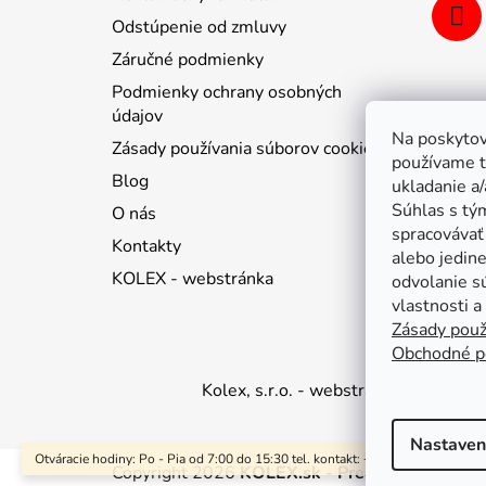
Odstúpenie od zmluvy
Záručné podmienky
Podmienky ochrany osobných
údajov
Na poskytov
Zásady používania súborov cookie
používame t
Blog
ukladanie a/
Súhlas s tý
O nás
spracovávať 
Kontakty
alebo jedin
KOLEX - webstránka
odvolanie s
vlastnosti a
Zásady použ
Obchodné p
Kolex, s.r.o. - webstránka
Mapa
Ma
Nastaven
Otváracie hodiny: Po - Pia od 7:00 do 15:30 tel. kontakt: +421 376 511 597
Copyright 2026
KOLEX.sk - Predaj stavebných 