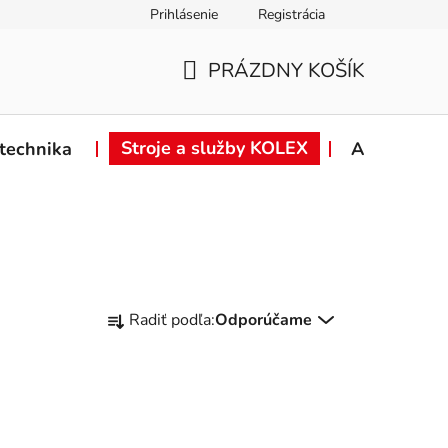
Prihlásenie
Registrácia
ie od zmluvy
Záručné podmienky
Podmienky ochrany osob
PRÁZDNY KOŠÍK
NÁKUPNÝ
KOŠÍK
Stroje a služby KOLEX
technika
Akcie
R
Radiť podľa:
Odporúčame
a
d
e
n
i