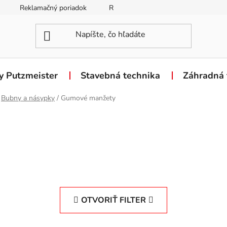
Reklamačný poriadok
Reklamačný formulár
Odstúpen
y Putzmeister
Stavebná technika
Záhradná 
Bubny a násypky
/
Gumové manžety
OTVORIŤ FILTER