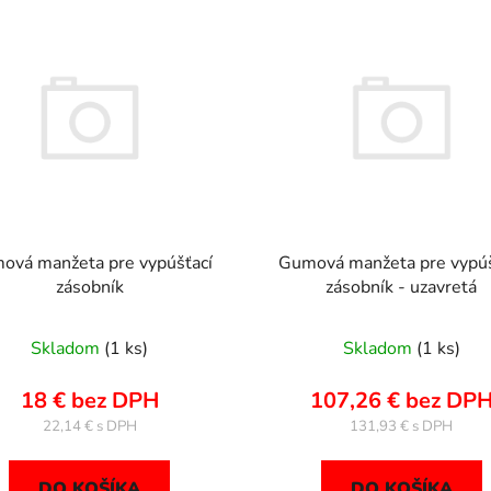
ová manžeta pre vypúšťací
Gumová manžeta pre vypúš
zásobník
zásobník - uzavretá
Skladom
(1 ks)
Skladom
(1 ks)
18 € bez DPH
107,26 € bez DP
22,14 €
131,93 €
DO KOŠÍKA
DO KOŠÍKA