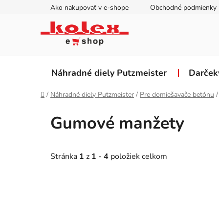
Prejsť
Ako nakupovať v e-shope
Obchodné podmienky
na
obsah
Náhradné diely Putzmeister
Darček
Domov
/
Náhradné diely Putzmeister
/
Pre domiešavače betónu
/
Gumové manžety
Stránka
1
z
1
-
4
položiek celkom