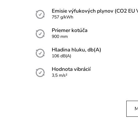
Emisie výfukových plynov (CO2 EU 
757 g/kWh
Priemer kotúča
900 mm
Hladina hluku, db(A)
106 dB(A)
Hodnota vibrácií
3,5 m/s²
M