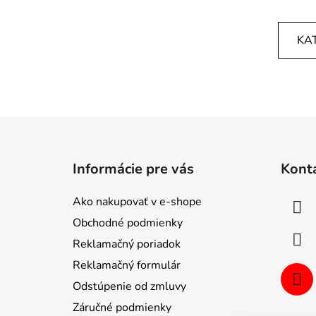
KA
Z
á
Informácie pre vás
Kont
p
ä
Ako nakupovať v e-shope
t
Obchodné podmienky
i
Reklamačný poriadok
e
Reklamačný formulár
Odstúpenie od zmluvy
Záručné podmienky