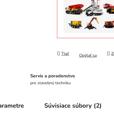
Tlač
Z
Opýtať sa
Servis a poradenstvo
pre stavebnú techniku
arametre
Súvisiace súbory (2)