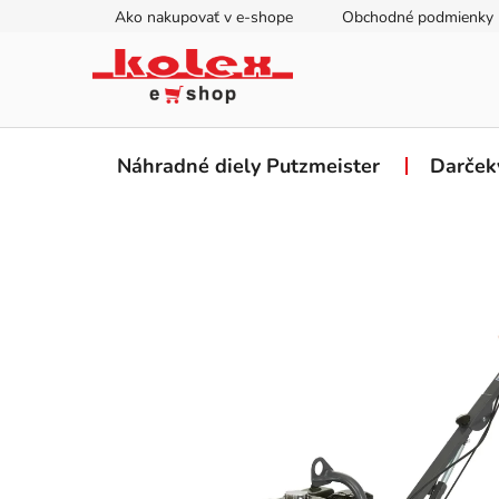
Prejsť
Ako nakupovať v e-shope
Obchodné podmienky
na
obsah
Náhradné diely Putzmeister
Darček