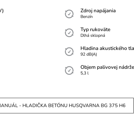
V)
Zdroj napájania
Benzín
Typ rukoväte
Dlhá sklopná
Hladina akustického tl
92 dB(A)
Objem palivovej nádrž
5,3 l
ANUÁL - HLADIČKA BETÓNU HUSQVARNA BG 375 H6