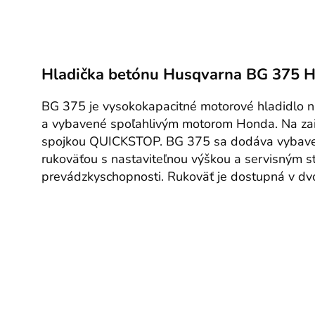
Hladička betónu Husqvarna BG 375 
BG 375 je vysokokapacitné motorové hladidlo n
a vybavené spoľahlivým motorom Honda. Na zai
spojkou QUICKSTOP. BG 375 sa dodáva vybaven
rukoväťou s nastaviteľnou výškou a servisným s
prevádzkyschopnosti. Rukoväť je dostupná v dvo