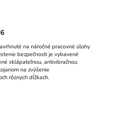
H6
avrhnuté na náročné pracovné úlohy
stenie bezpečnosti je vybavené
é sklápateľnou, antivibračnou
tojanom na zvýšenie
ch rôznych dĺžkach.