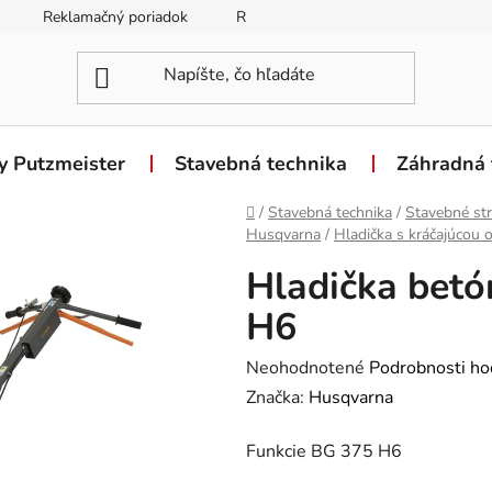
Reklamačný poriadok
Reklamačný formulár
Odstúpen
y Putzmeister
Stavebná technika
Záhradná 
Domov
/
Stavebná technika
/
Stavebné str
Husqvarna
/
Hladička s kráčajúcou 
Hladička bet
H6
Priemerné
Neohodnotené
Podrobnosti ho
hodnotenie
Značka:
Husqvarna
produktu
Funkcie BG 375 H6
je
0,0