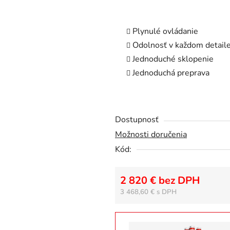
z
5
Plynulé ovládanie
hviezdičiek.
Odolnosť v každom detail
Jednoduché sklopenie
Jednoduchá preprava
Dostupnosť
Možnosti doručenia
Kód:
2 820 € bez DPH
3 468,60 €