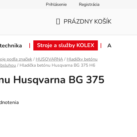
Prihlásenie
Registrácia
ie od zmluvy
Záručné podmienky
Podmienky ochrany osob
PRÁZDNY KOŠÍK
NÁKUPNÝ
KOŠÍK
Stroje a služby KOLEX
technika
Akcie
oje podľa značiek
/
HUSQVARNA
/
Hladičky betónu
obsluhou
/
Hladička betónu Husqvarna BG 375 H6
ónu Husqvarna BG 375
dnotenia