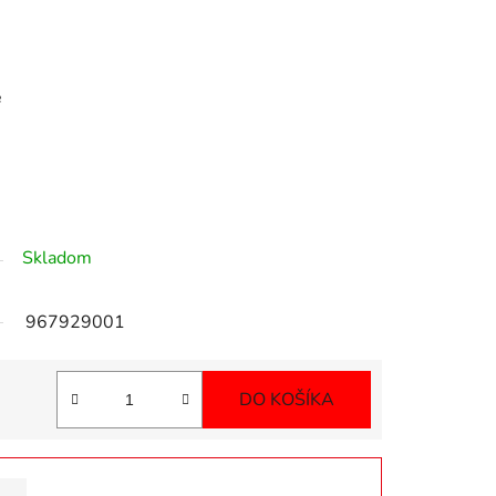
e
Skladom
967929001
DO KOŠÍKA
Jednotková cena: