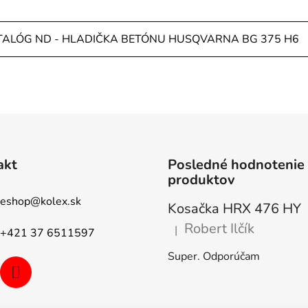
TALÓG ND - HLADIČKA BETÓNU HUSQVARNA BG 375 H6
akt
Posledné hodnotenie
produktov
eshop
@
kolex.sk
Kosačka HRX 476 HY
Robert Ilčík
|
+421 37 6511597
Hodnotenie produktu je 5 z 5
Super. Odporúčam