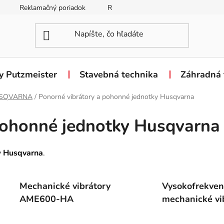
Reklamačný poriadok
Reklamačný formulár
Odstúpen
y Putzmeister
Stavebná technika
Záhradná 
SQVARNA
/
Ponorné vibrátory a pohonné jednotky Husqvarna
pohonné jednotky Husqvarna
y
Husqvarna
.
Mechanické vibrátory
Vysokofrekve
AME600-HA
mechanické vi
AME1600-AT