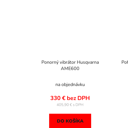
Ponorný vibrátor Husqvarna
Po
AME600
na objednávku
330 € bez DPH
405,90 €
DO KOŠÍKA