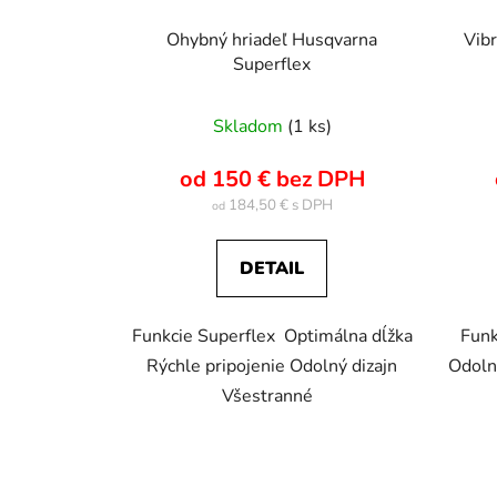
d
u
Ohybný hriadeľ Husqvarna
Vib
k
Superflex
t
o
Skladom
(1 ks)
v
od 150 € bez DPH
184,50 €
od
DETAIL
Funkcie Superflex Optimálna dĺžka
Funk
Rýchle pripojenie Odolný dizajn
Odoln
Všestranné