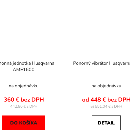
honná jednotka Husqvarna
Ponorný vibrátor Husqvar
AME1600
na objednávku
na objednávku
360 € bez DPH
od 448 € bez DP
442,80 €
551,04 €
od
DO KOŠÍKA
DETAIL