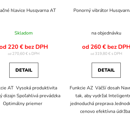
račné hlavice Husqvarna AT
Ponorný vibrátor Husqvar
Skladom
na objednávku
od 220 € bez DPH
od 260 € bez DP
270,60 €
319,80 €
od
od
DETAIL
DETAIL
cie AT Vysoká produktivita
Funkcie AZ Väčší dosah Nav
ý dizajn Spoľahlivá prevádzka
tak, aby vydržal Inteligent
Optimálny priemer
jednoduchá preprava Jednod
cenovo efektívna údrž