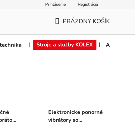
Prihlásenie
Registrácia
ie od zmluvy
Záručné podmienky
Podmienky ochrany osob
PRÁZDNY KOŠÍK
NÁKUPNÝ
KOŠÍK
Stroje a služby KOLEX
technika
Akcie
nčné
Elektronické ponorné
brátory
vibrátory so
zabudovaným