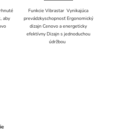
rhnuté
Funkcie Vibrastar Vynikajúca
, aby
prevádzkyschopnosť Ergonomický
ovo
dizajn Cenovo a energeticky
efektívny Dizajn s jednoduchou
údržbou
ie