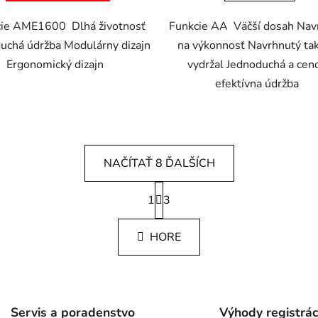
ie AME1600 Dlhá životnosť
Funkcie AA Väčší dosah Nav
uchá údržba Modulárny dizajn
na výkonnosť Navrhnutý tak
Ergonomický dizajn
vydržal Jednoduchá a cen
efektívna údržba
NAČÍTAŤ 8 ĎALŠÍCH
S
1
t
3
O
r
v
á
l
HORE
n
á
k
d
o
v
a
a
c
n
Servis a poradenstvo
Výhody registrác
i