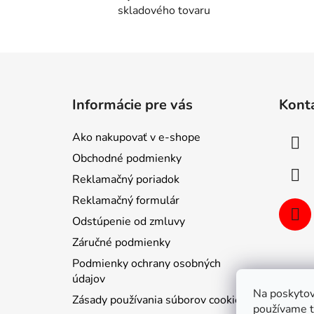
skladového tovaru
Z
á
Informácie pre vás
Kont
p
ä
Ako nakupovať v e-shope
t
Obchodné podmienky
i
Reklamačný poriadok
e
Reklamačný formulár
Odstúpenie od zmluvy
Záručné podmienky
Podmienky ochrany osobných
údajov
Na poskytov
Zásady používania súborov cookie
používame t