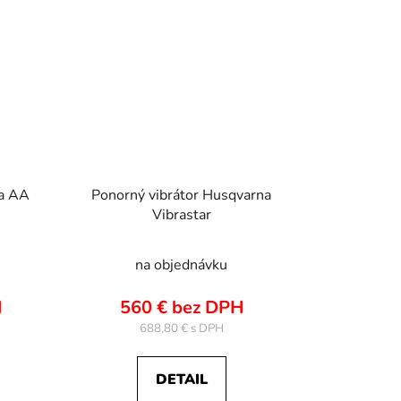
na AA
Ponorný vibrátor Husqvarna
Vibrastar
na objednávku
H
560 € bez DPH
688,80 €
DETAIL