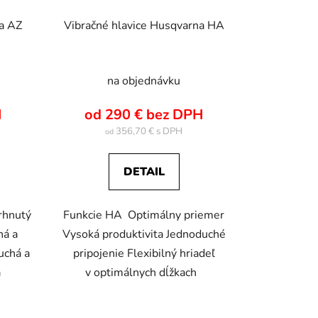
o
na AZ
Vibračné hlavice Husqvarna HA
v
na objednávku
H
od 290 € bez DPH
356,70 €
od
DETAIL
rhnutý
Funkcie HA Optimálny priemer
ná a
Vysoká produktivita Jednoduché
uchá a
pripojenie Flexibilný hriadeľ
ba
v optimálnych dĺžkach