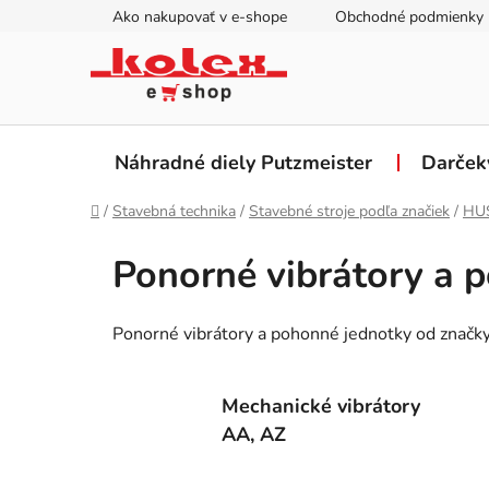
Prejsť
Ako nakupovať v e-shope
Obchodné podmienky
na
obsah
Náhradné diely Putzmeister
Darček
Domov
/
Stavebná technika
/
Stavebné stroje podľa značiek
/
HU
Ponorné vibrátory a 
Ponorné vibrátory a pohonné jednotky od značk
Mechanické vibrátory
AA, AZ