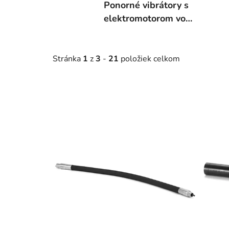
Ponorné vibrátory s
elektromotorom vo
vibračnej hlavici
Stránka
1
z
3
-
21
položiek celkom
V
ý
p
i
s
p
r
o