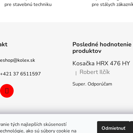
i
pre stavebnú techniku
pre stálych zákazní
e
e
p
r
v
k
y
akt
Posledné hodnotenie
v
produktov
ý
p
eshop
@
kolex.sk
Kosačka HRX 476 HY
i
s
Robert Ilčík
|
+421 37 6511597
Hodnotenie produktu je 5 z 5
u
Super. Odporúčam
anie tých najlepších skúseností
Odmietnuť
echnológie, ako sú súbory cookie na