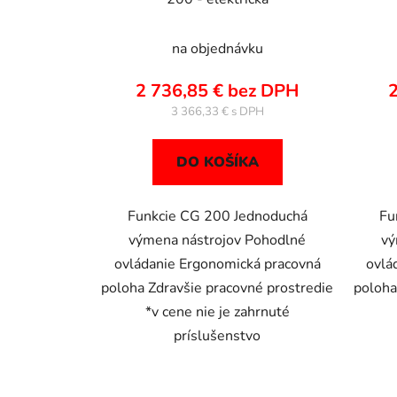
k
t
o
na objednávku
v
2 736,85 € bez DPH
2
3 366,33 €
DO KOŠÍKA
Funkcie CG 200 Jednoduchá
Fu
výmena nástrojov Pohodlné
vý
ovládanie Ergonomická pracovná
ovlá
poloha Zdravšie pracovné prostredie
poloha
*v cene nie je zahrnuté
príslušenstvo