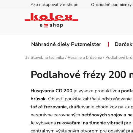
Prejsť
Ako nakupovať v e-shope
Obchodné podmienky
na
obsah
Náhradné diely Putzmeister
Darček
Domov
/
Stavebná technika
/
Rezanie a brúsenie
/
Podlahové brú
Podlahové frézy 200
Husqvarna CG 200
je vysoko produktívna
podla
brúsok.
Oblasti použitia zahŕňajú odstraňovani
ťažké frézovanie,
drážkovanie chodníkov na zlep
nesprávne zarovnaných
betónových spojov a ne
Je vybavená
rukoväťami na tlmenie vibrácií
pre 
centrálnym výstupným otvorom pre odsávač prach