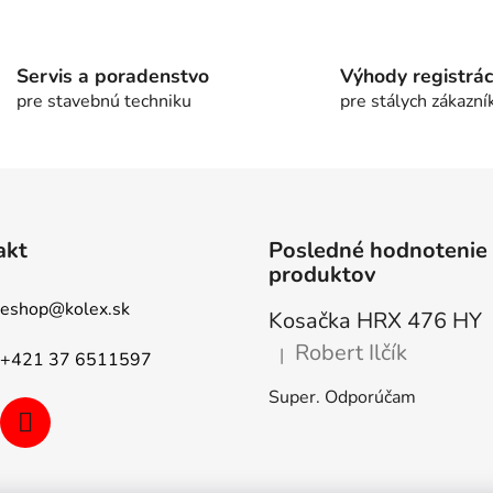
v
l
á
Servis a poradenstvo
Výhody registrác
d
pre stavebnú techniku
pre stálych zákazní
a
c
i
e
p
r
akt
Posledné hodnotenie
v
produktov
k
eshop
@
kolex.sk
y
Kosačka HRX 476 HY
v
Robert Ilčík
|
ý
+421 37 6511597
Hodnotenie produktu je 5 z 5
p
Super. Odporúčam
i
s
u