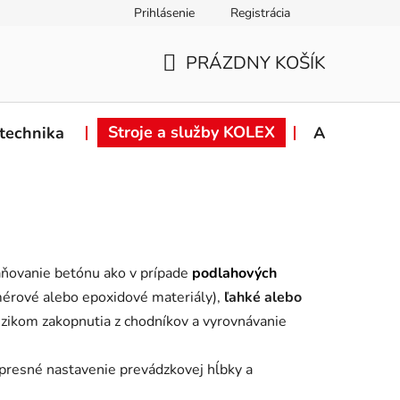
Prihlásenie
Registrácia
ie od zmluvy
Záručné podmienky
Podmienky ochrany osob
PRÁZDNY KOŠÍK
NÁKUPNÝ
KOŠÍK
Stroje a služby KOLEX
technika
Akcie
traňovanie betónu ako v prípade
podlahových
mérové alebo epoxidové materiály),
ľahké alebo
izikom zakopnutia z chodníkov a vyrovnávanie
presné nastavenie prevádzkovej hĺbky a