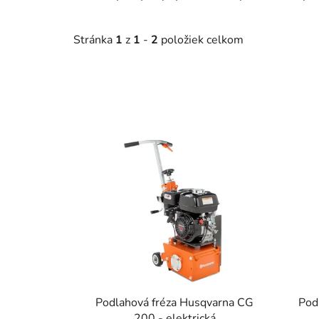
Stránka
1
z
1
-
2
položiek celkom
V
ý
p
i
s
p
r
o
d
u
Podlahová fréza Husqvarna CG
Pod
200 - elektrická