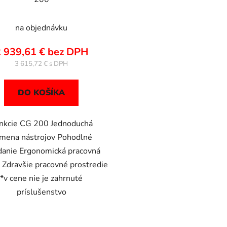
na objednávku
 939,61 € bez DPH
3 615,72 €
DO KOŠÍKA
nkcie CG 200 Jednoduchá
mena nástrojov Pohodlné
danie Ergonomická pracovná
 Zdravšie pracovné prostredie
*v cene nie je zahrnuté
príslušenstvo
O