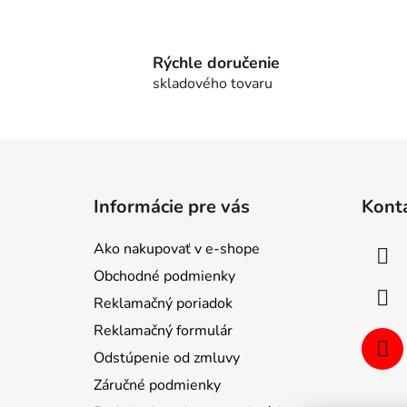
Rýchle doručenie
skladového tovaru
Z
á
Informácie pre vás
Kont
p
ä
Ako nakupovať v e-shope
t
Obchodné podmienky
i
Reklamačný poriadok
e
Reklamačný formulár
Odstúpenie od zmluvy
Záručné podmienky