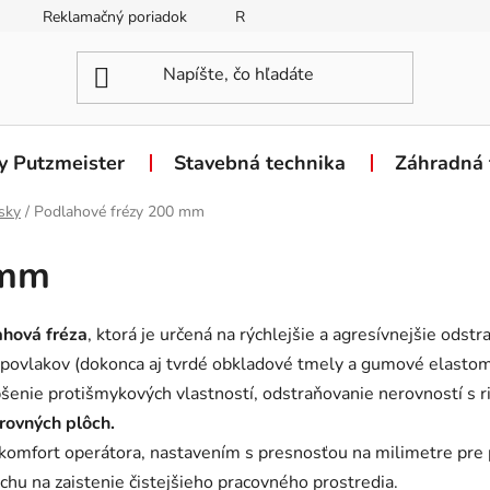
Reklamačný poriadok
Reklamačný formulár
Odstúpen
y Putzmeister
Stavebná technika
Záhradná 
sky
/
Podlahové frézy 200 mm
 mm
hová fréza
, ktorá je určená na rýchlejšie a agresívnejšie ods
e povlakov (dokonca aj tvrdé obkladové tmely a gumové elasto
šenie protišmykových vlastností, odstraňovanie nerovností s r
rovných plôch.
komfort operátora, nastavením s presnosťou na milimetre pre 
u na zaistenie čistejšieho pracovného prostredia.