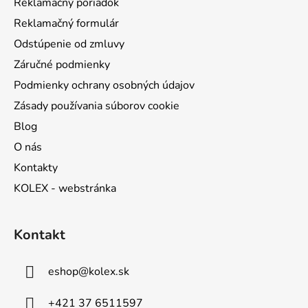
Reklamačný poriadok
e
Reklamačný formulár
Odstúpenie od zmluvy
Záručné podmienky
Podmienky ochrany osobných údajov
Zásady používania súborov cookie
Blog
O nás
Kontakty
KOLEX - webstránka
Kontakt
eshop
@
kolex.sk
+421 37 6511597