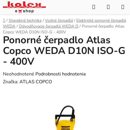
Prejsť
Hľadať
NÁKUP
na
KOŠÍK
obsah
Domov
/
Stavebná technika
/
Vodné čerpadlá
/
Elektrické ponorné čerpadlá
WEDA
/
Odvodňovacie čerpadlá WEDA D
/
Ponorné čerpadlo Atlas
Copco WEDA D10N ISO-G - 400V
Ponorné čerpadlo Atlas
Copco WEDA D10N ISO-G
- 400V
Priemerné
Neohodnotené
Podrobnosti hodnotenia
hodnotenie
Značka:
ATLAS COPCO
produktu
je
0,0
z
5
hviezdičiek.