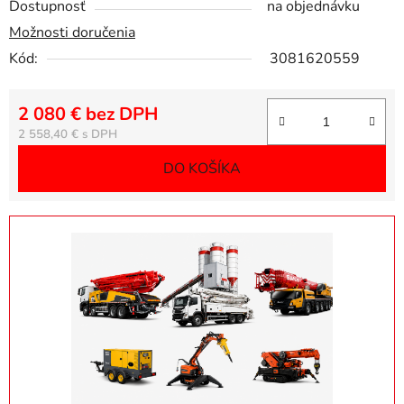
Dostupnosť
na objednávku
Možnosti doručenia
Kód:
3081620559
2 080 € bez DPH
Jednotková cena:
2 558,40 €
DO KOŠÍKA