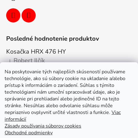
Posledné hodnotenie produktov
Kosačka HRX 476 HY
Robert Ilčík
|
Hodnotenie produktu je 5 z 5 hviezdičiek.
Na poskytovanie tých najlepších skúseností používame
Super. Odporúčam
technológie, ako sú súbory cookie na ukladanie a/alebo
prístup k informáciám o zariadení. Súhlas s týmito
Facebook
technológiami nám umožní spracovávať údaje, ako je
správanie pri prehliadaní alebo jedinečné ID na tejto
stránke. Nesúhlas alebo odvolanie súhlasu môže
nepriaznivo ovplyvniť určité vlastnosti a funkcie.
Viac
informácií
Zásady používania súborov cookies
Obchodné podmienky
Kolex, s.r.o. - webstránka
Mapa
Mapa stránok