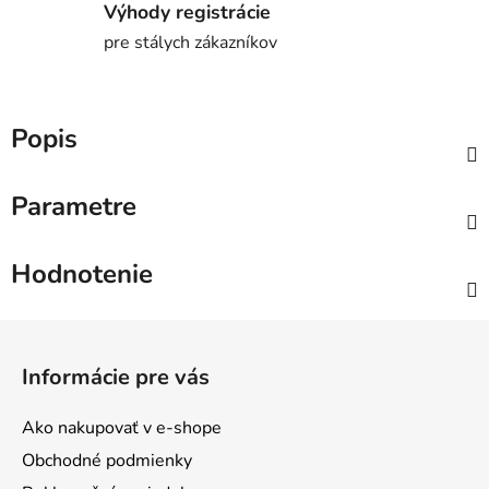
Výhody registrácie
pre stálych zákazníkov
Popis
Parametre
Hodnotenie
Z
á
Informácie pre vás
p
ä
Ako nakupovať v e-shope
t
Obchodné podmienky
i