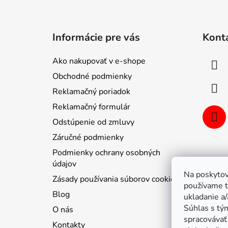
Z
á
Informácie pre vás
Kont
p
ä
Ako nakupovať v e-shope
t
Obchodné podmienky
i
Reklamačný poriadok
e
Reklamačný formulár
Odstúpenie od zmluvy
Záručné podmienky
Podmienky ochrany osobných
údajov
Na poskytov
Zásady používania súborov cookie
používame t
Blog
ukladanie a/
Súhlas s tý
O nás
spracovávať 
Kontakty