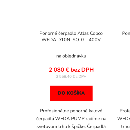
Ponorné čerpadlo Atlas Copco
Pon
WEDA D10N ISO-G - 400V
na objednávku
2 080 € bez DPH
2 558,40 €
DO KOŠÍKA
Profesionálne ponorné kalové
Prof
čerpadlá WEDA PUMP radíme na
WEDA
svetovom trhu k špičke. Čerpadlá
trhu