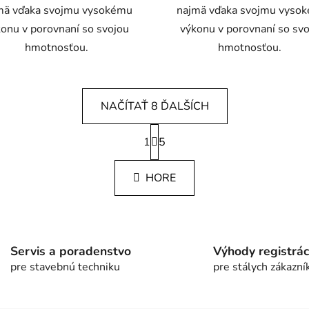
mä vďaka svojmu vysokému
najmä vďaka svojmu vyso
onu v porovnaní so svojou
výkonu v porovnaní so sv
hmotnosťou.
hmotnosťou.
NAČÍTAŤ 8 ĎALŠÍCH
S
1
t
5
O
r
v
á
l
HORE
n
á
k
d
o
v
a
a
c
n
Servis a poradenstvo
Výhody registrác
i
i
pre stavebnú techniku
pre stálych zákazní
e
e
p
r