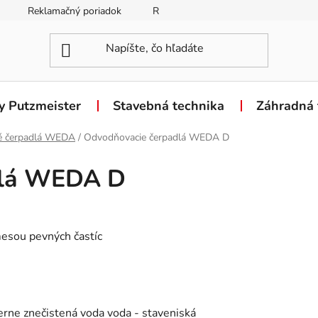
Reklamačný poriadok
Reklamačný formulár
Odstúpen
y Putzmeister
Stavebná technika
Záhradná 
né čerpadlá WEDA
/
Odvodňovacie čerpadlá WEDA D
dlá WEDA D
mesou pevných častíc
ne znečistená voda voda - staveniská