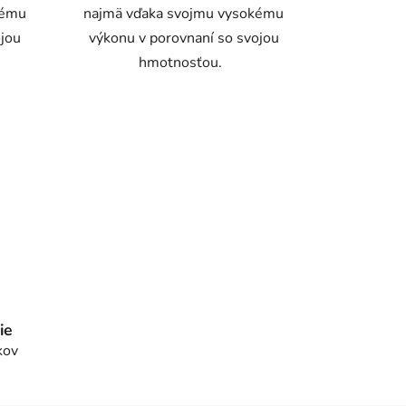
kému
najmä vďaka svojmu vysokému
ojou
výkonu v porovnaní so svojou
hmotnosťou.
ie
kov