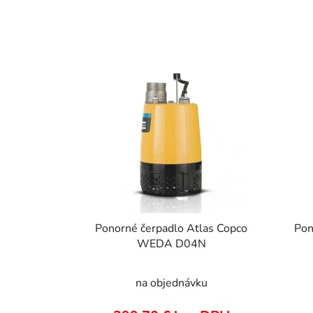
V
ý
p
i
s
p
r
o
d
u
Ponorné čerpadlo Atlas Copco
Pon
k
WEDA D04N
t
o
na objednávku
v