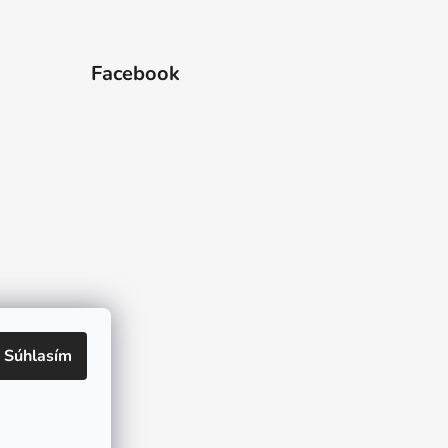
Facebook
 hviezdičiek.
Súhlasím