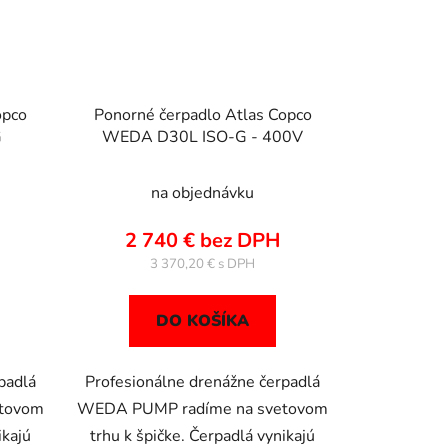
opco
Ponorné čerpadlo Atlas Copco
G
WEDA D30L ISO-G - 400V
na objednávku
2 740 € bez DPH
3 370,20 €
DO KOŠÍKA
padlá
Profesionálne drenážne čerpadlá
tovom
WEDA PUMP radíme na svetovom
ikajú
trhu k špičke. Čerpadlá vynikajú