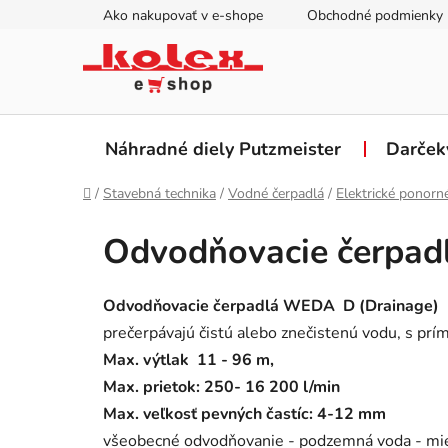
Prejsť
Ako nakupovať v e-shope
Obchodné podmienky
na
obsah
Náhradné diely Putzmeister
Darček
Domov
/
Stavebná technika
/
Vodné čerpadlá
/
Elektrické ponor
Odvodňovacie čerpa
Odvodňovacie čerpadlá WEDA D (Drainage)
prečerpávajú čistú alebo znečistenú vodu, s prí
Max. výtlak 11 - 96 m,
Max. prietok: 250- 16 200 l/min
Max. veľkosť pevných častíc: 4-12 mm
všeobecné odvodňovanie - podzemná voda - mier