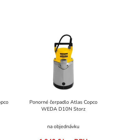
e
n
i
e
p
r
o
d
u
k
t
o
opco
Ponorné čerpadlo Atlas Copco
v
WEDA D10N Storz
na objednávku