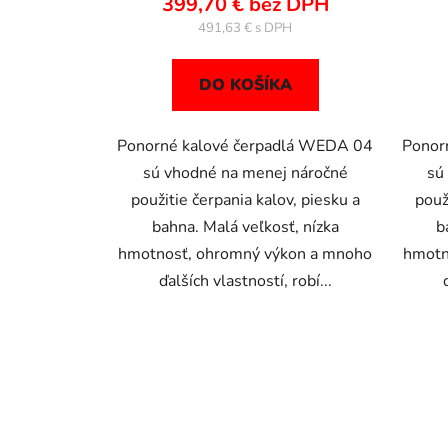
399,70 € bez DPH
491,63 €
DO KOŠÍKA
Ponorné kalové čerpadlá WEDA 04
Ponor
sú vhodné na menej náročné
sú
použitie čerpania kalov, piesku a
použ
bahna. Malá veľkosť, nízka
b
hmotnosť, ohromný výkon a mnoho
hmotn
ďalších vlastností, robí...