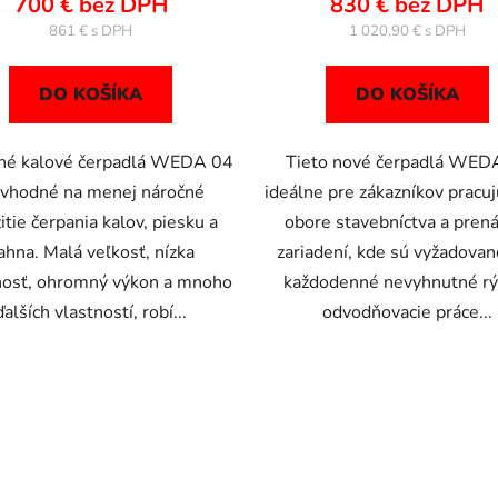
700 € bez DPH
830 € bez DPH
861 €
1 020,90 €
DO KOŠÍKA
DO KOŠÍKA
né kalové čerpadlá WEDA 04
Tieto nové čerpadlá WED
 vhodné na menej náročné
ideálne pre zákazníkov pracuj
itie čerpania kalov, piesku a
obore stavebníctva a pren
ahna. Malá veľkosť, nízka
zariadení, kde sú vyžadovan
osť, ohromný výkon a mnoho
každodenné nevyhnutné rý
ďalších vlastností, robí...
odvodňovacie práce...