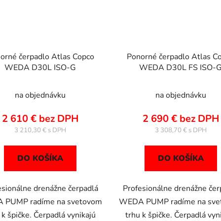
orné čerpadlo Atlas Copco
Ponorné čerpadlo Atlas C
WEDA D30L ISO-G
WEDA D30L FS ISO-
na objednávku
na objednávku
2 610 € bez DPH
2 690 € bez DPH
3 210,30 €
3 308,70 €
DO KOŠÍKA
DO KOŠÍKA
esionálne drenážne čerpadlá
Profesionálne drenážne čer
 PUMP radíme na svetovom
WEDA PUMP radíme na sve
 k špičke. Čerpadlá vynikajú
trhu k špičke. Čerpadlá vyn