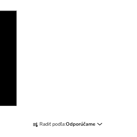
R
Radiť podľa:
Odporúčame
a
d