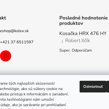
v
k
y
akt
Posledné hodnotenie
v
produktov
ý
p
eshop
@
kolex.sk
Kosačka HRX 476 HY
i
s
Robert Ilčík
|
+421 37 6511597
Hodnotenie produktu je 5 z 5
u
Super. Odporúčam
anie tých najlepších skúseností
Odmietnuť
echnológie, ako sú súbory cookie na
alebo prístup k informáciám o zariadení.
mito technológiami nám umožní
údaje, ako je správanie pri prehliadaní