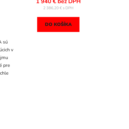
1 940 € bez DPH
2 386,20 €
DO KOŠÍKA
A sú
úcich v
ájmu
é pre
chle