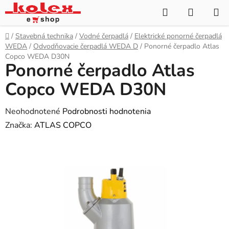
Prejsť
Hľadať
NÁKUP
na
KOŠÍK
obsah
Domov
/
Stavebná technika
/
Vodné čerpadlá
/
Elektrické ponorné čerpadlá
WEDA
/
Odvodňovacie čerpadlá WEDA D
/
Ponorné čerpadlo Atlas
Copco WEDA D30N
Ponorné čerpadlo Atlas
Copco WEDA D30N
Priemerné
Neohodnotené
Podrobnosti hodnotenia
hodnotenie
Značka:
ATLAS COPCO
produktu
je
0,0
z
5
hviezdičiek.