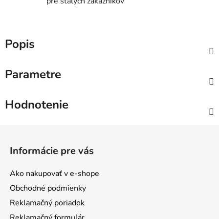
pre stálych zákazníkov
Popis
Parametre
Hodnotenie
Z
á
Informácie pre vás
p
ä
Ako nakupovať v e-shope
t
Obchodné podmienky
i
Reklamačný poriadok
e
Reklamačný formulár