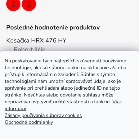
Posledné hodnotenie produktov
Kosačka HRX 476 HY
Robert Ilčík
|
Hodnotenie produktu je 5 z 5 hviezdičiek.
Na poskytovanie tých najlepších skúseností používame
Super. Odporúčam
technológie, ako sú súbory cookie na ukladanie a/alebo
prístup k informáciám o zariadení. Súhlas s týmito
Facebook
technológiami nám umožní spracovávať údaje, ako je
správanie pri prehliadaní alebo jedinečné ID na tejto
stránke. Nesúhlas alebo odvolanie súhlasu môže
nepriaznivo ovplyvniť určité vlastnosti a funkcie.
Viac
informácií
Zásady používania súborov cookies
Obchodné podmienky
Kolex, s.r.o. - webstránka
Mapa
Mapa stránok
Putzmeister
Husqvarna Construction
Atlas Copco