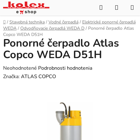
Prejsť
Hľadať
NÁKUP
na
KOŠÍK
obsah
Domov
/
Stavebná technika
/
Vodné čerpadlá
/
Elektrické ponorné čerpadlá
WEDA
/
Odvodňovacie čerpadlá WEDA D
/
Ponorné čerpadlo Atlas
Copco WEDA D51H
Ponorné čerpadlo Atlas
Copco WEDA D51H
Priemerné
Neohodnotené
Podrobnosti hodnotenia
hodnotenie
Značka:
ATLAS COPCO
produktu
je
0,0
z
5
hviezdičiek.