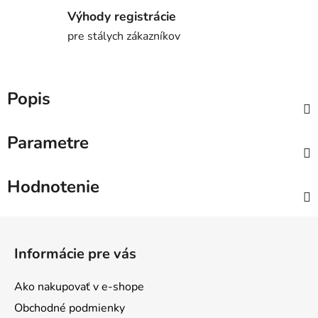
Výhody registrácie
pre stálych zákazníkov
Popis
Parametre
Hodnotenie
Z
á
Informácie pre vás
p
ä
Ako nakupovať v e-shope
t
Obchodné podmienky
i