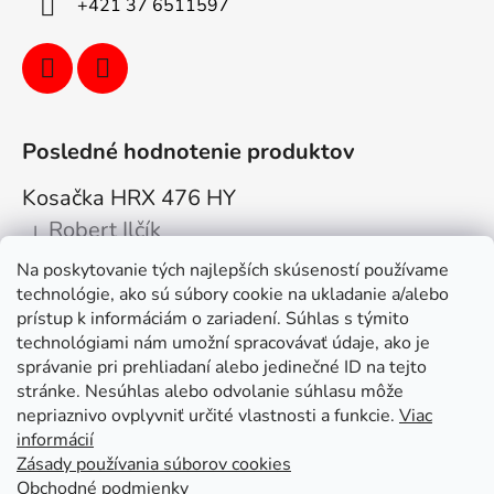
+421 37 6511597
Posledné hodnotenie produktov
Kosačka HRX 476 HY
Robert Ilčík
|
Hodnotenie produktu je 5 z 5 hviezdičiek.
Na poskytovanie tých najlepších skúseností používame
Super. Odporúčam
technológie, ako sú súbory cookie na ukladanie a/alebo
prístup k informáciám o zariadení. Súhlas s týmito
Facebook
technológiami nám umožní spracovávať údaje, ako je
správanie pri prehliadaní alebo jedinečné ID na tejto
stránke. Nesúhlas alebo odvolanie súhlasu môže
nepriaznivo ovplyvniť určité vlastnosti a funkcie.
Viac
informácií
Zásady používania súborov cookies
Obchodné podmienky