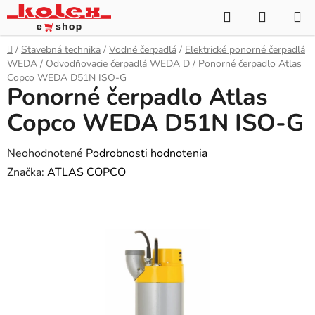
Prejsť
Hľadať
NÁKUP
na
KOŠÍK
obsah
Domov
/
Stavebná technika
/
Vodné čerpadlá
/
Elektrické ponorné čerpadlá
WEDA
/
Odvodňovacie čerpadlá WEDA D
/
Ponorné čerpadlo Atlas
Copco WEDA D51N ISO-G
Ponorné čerpadlo Atlas
Copco WEDA D51N ISO-G
Priemerné
Neohodnotené
Podrobnosti hodnotenia
hodnotenie
Značka:
ATLAS COPCO
produktu
je
0,0
z
5
hviezdičiek.