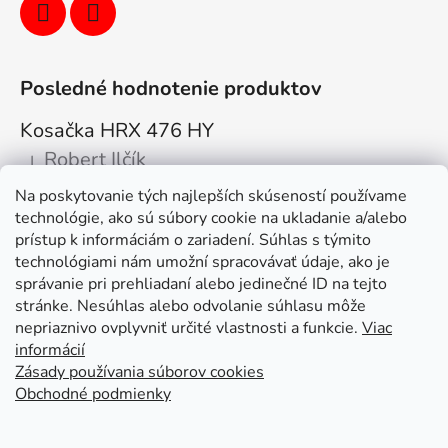
Posledné hodnotenie produktov
Kosačka HRX 476 HY
Robert Ilčík
|
Hodnotenie produktu je 5 z 5 hviezdičiek.
Na poskytovanie tých najlepších skúseností používame
Super. Odporúčam
technológie, ako sú súbory cookie na ukladanie a/alebo
prístup k informáciám o zariadení. Súhlas s týmito
Facebook
technológiami nám umožní spracovávať údaje, ako je
správanie pri prehliadaní alebo jedinečné ID na tejto
stránke. Nesúhlas alebo odvolanie súhlasu môže
nepriaznivo ovplyvniť určité vlastnosti a funkcie.
Viac
informácií
Zásady používania súborov cookies
Obchodné podmienky
Kolex, s.r.o. - webstránka
Mapa
Mapa stránok
Putzmeister
Husqvarna Construction
Atlas Copco