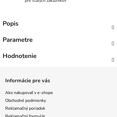
pre stálych zákazníkov
Popis
Parametre
Hodnotenie
Z
á
Informácie pre vás
p
ä
Ako nakupovať v e-shope
t
Obchodné podmienky
i
Reklamačný poriadok
e
Reklamačný formulár