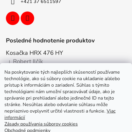
+421 37 6511597
Posledné hodnotenie produktov
Kosačka HRX 476 HY
Robert Ilčík
|
Hodnotenie produktu je 5 z 5 hviezdičiek.
Na poskytovanie tých najlepších skúseností používame
Super. Odporúčam
technológie, ako sú súbory cookie na ukladanie a/alebo
prístup k informáciám o zariadení. Súhlas s týmito
Facebook
technológiami nám umožní spracovávať údaje, ako je
správanie pri prehliadaní alebo jedinečné ID na tejto
stránke. Nesúhlas alebo odvolanie súhlasu môže
nepriaznivo ovplyvniť určité vlastnosti a funkcie.
Viac
informácií
Zásady používania súborov cookies
Obchodné podmienky