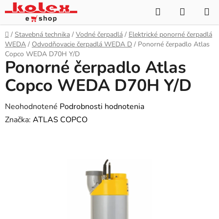
Prejsť
Hľadať
NÁKUP
na
KOŠÍK
obsah
Domov
/
Stavebná technika
/
Vodné čerpadlá
/
Elektrické ponorné čerpadlá
WEDA
/
Odvodňovacie čerpadlá WEDA D
/
Ponorné čerpadlo Atlas
Copco WEDA D70H Y/D
Ponorné čerpadlo Atlas
Copco WEDA D70H Y/D
Priemerné
Neohodnotené
Podrobnosti hodnotenia
hodnotenie
Značka:
ATLAS COPCO
produktu
je
0,0
z
5
hviezdičiek.