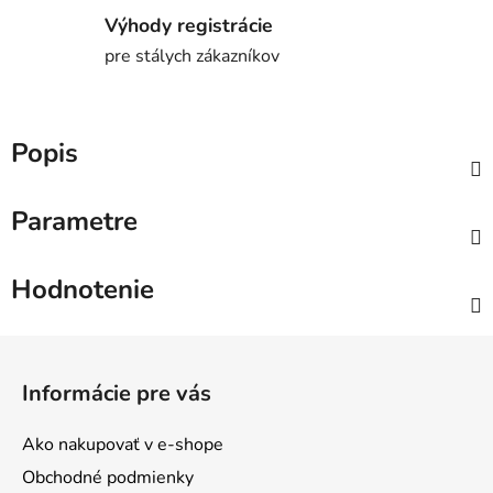
Výhody registrácie
pre stálych zákazníkov
Popis
Parametre
Hodnotenie
Z
á
Informácie pre vás
p
ä
Ako nakupovať v e-shope
t
Obchodné podmienky
i