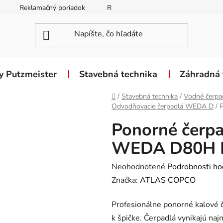
Reklamačný poriadok
Reklamačný formulár
Odstúpen
y Putzmeister
Stavebná technika
Záhradná 
Domov
/
Stavebná technika
/
Vodné čerpa
Odvodňovacie čerpadlá WEDA D
/
Ponorné čerpa
WEDA D80H I
Priemerné
Neohodnotené
Podrobnosti ho
hodnotenie
Značka:
ATLAS COPCO
produktu
Profesionálne ponorné kalov
je
k špičke. Čerpadlá vynikajú n
0,0