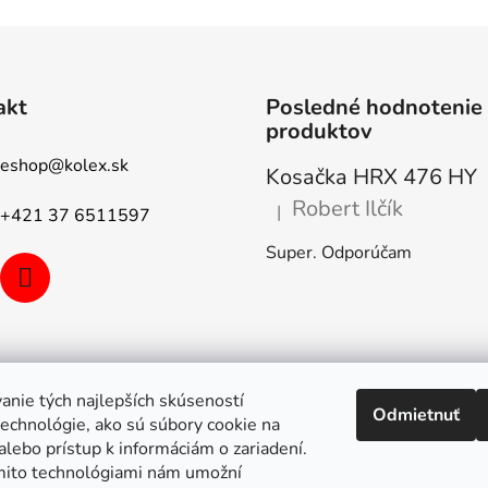
akt
Posledné hodnotenie
produktov
eshop
@
kolex.sk
Kosačka HRX 476 HY
Robert Ilčík
|
+421 37 6511597
Hodnotenie produktu je 5 z 5
Super. Odporúčam
anie tých najlepších skúseností
Odmietnuť
echnológie, ako sú súbory cookie na
alebo prístup k informáciám o zariadení.
mito technológiami nám umožní