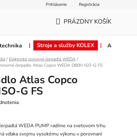
Prihlásenie
Registrácia
ie od zmluvy
Záručné podmienky
Podmienky ochrany osob
PRÁZDNY KOŠÍK
NÁKUPNÝ
KOŠÍK
Stroje a služby KOLEX
technika
Akcie
dlá
/
Elektrické ponorné čerpadlá WEDA
/
Ponorné čerpadlo Atlas Copco WEDA D80H ISO-G FS
dlo Atlas Copco
SO-G FS
dnotenia
é čerpadlá WEDA PUMP radíme na svetovom trhu
ajmä vďaka svojmu vysokému výkonu v porovnaní