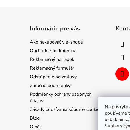
Z
á
Informácie pre vás
Kont
p
ä
Ako nakupovať v e-shope
t
Obchodné podmienky
i
Reklamačný poriadok
e
Reklamačný formulár
Odstúpenie od zmluvy
Záručné podmienky
Podmienky ochrany osobných
údajov
Na poskytov
Zásady používania súborov cookie
používame t
Blog
ukladanie a/
Súhlas s tý
O nás