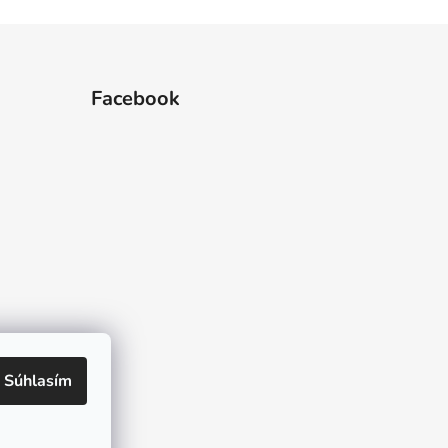
Facebook
 hviezdičiek.
Súhlasím