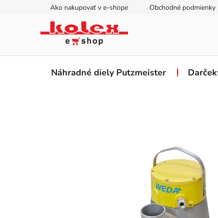
Prejsť
Ako nakupovať v e-shope
Obchodné podmienky
na
obsah
Náhradné diely Putzmeister
Darček