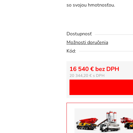
so svojou hmotnosťou.
z
5
hviezdičiek.
Dostupnosť
Možnosti doručenia
Kód:
16 540 € bez DPH
20 344,20 €