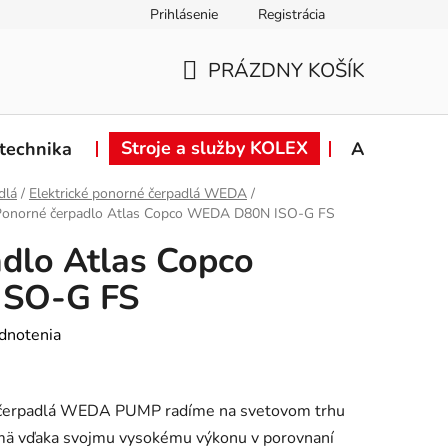
Prihlásenie
Registrácia
ie od zmluvy
Záručné podmienky
Podmienky ochrany osob
PRÁZDNY KOŠÍK
NÁKUPNÝ
KOŠÍK
Stroje a služby KOLEX
technika
Akcie
dlá
/
Elektrické ponorné čerpadlá WEDA
/
Ponorné čerpadlo Atlas Copco WEDA D80N ISO-G FS
dlo Atlas Copco
SO-G FS
dnotenia
é čerpadlá WEDA PUMP radíme na svetovom trhu
ajmä vďaka svojmu vysokému výkonu v porovnaní