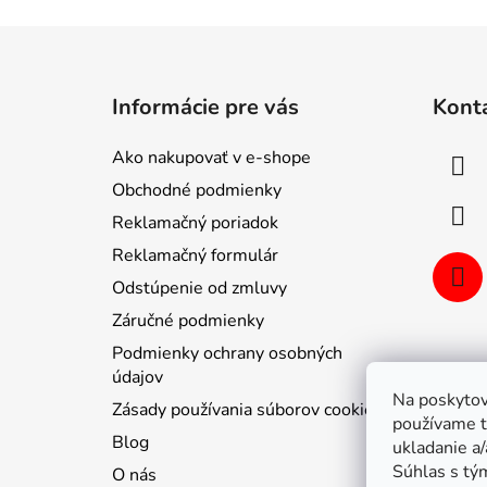
Z
á
Informácie pre vás
Kont
p
ä
Ako nakupovať v e-shope
t
Obchodné podmienky
i
Reklamačný poriadok
e
Reklamačný formulár
Odstúpenie od zmluvy
Záručné podmienky
Podmienky ochrany osobných
údajov
Na poskytov
Zásady používania súborov cookie
používame t
Blog
ukladanie a/
Súhlas s tý
O nás