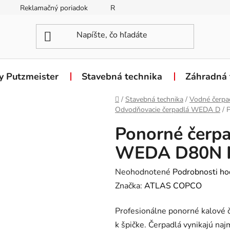
Reklamačný poriadok
Reklamačný formulár
Odstúpen
y Putzmeister
Stavebná technika
Záhradná 
Domov
/
Stavebná technika
/
Vodné čerpa
Odvodňovacie čerpadlá WEDA D
/
Ponorné čerpa
WEDA D80N I
Priemerné
Neohodnotené
Podrobnosti ho
hodnotenie
Značka:
ATLAS COPCO
produktu
Profesionálne ponorné kalov
je
k špičke. Čerpadlá vynikajú n
0,0