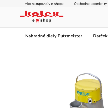
Prejsť
Ako nakupovať v e-shope
Obchodné podmienky
na
obsah
Náhradné diely Putzmeister
Darček