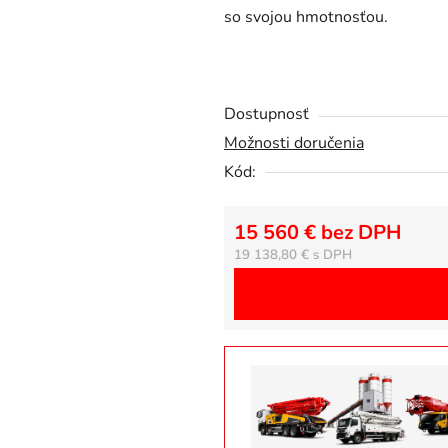
so svojou hmotnosťou.
z
5
hviezdičiek.
Dostupnosť
Možnosti doručenia
Kód:
15 560 € bez DPH
19 138,80 €