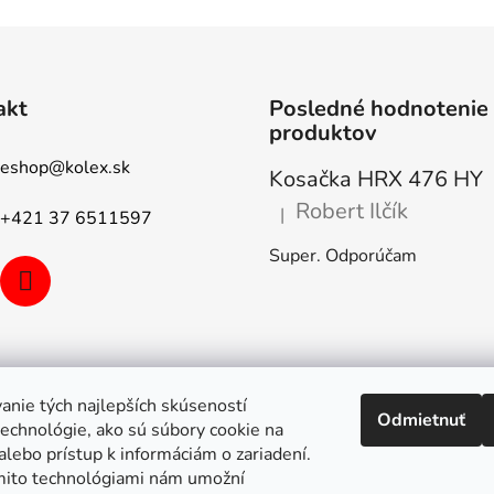
akt
Posledné hodnotenie
produktov
eshop
@
kolex.sk
Kosačka HRX 476 HY
Robert Ilčík
|
+421 37 6511597
Hodnotenie produktu je 5 z 5
Super. Odporúčam
anie tých najlepších skúseností
Odmietnuť
echnológie, ako sú súbory cookie na
alebo prístup k informáciám o zariadení.
mito technológiami nám umožní