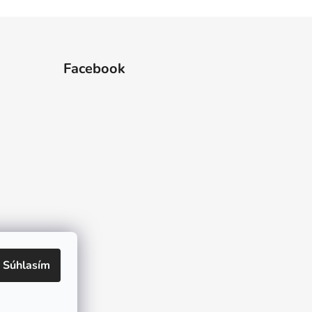
Facebook
 hviezdičiek.
Súhlasím