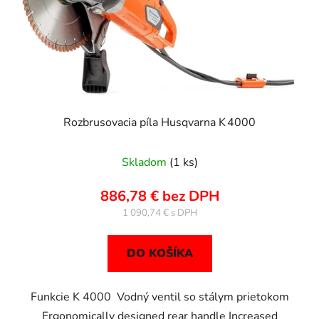
Rozbrusovacia píla Husqvarna K 4000
Priemerné
Skladom
(1 ks)
hodnotenie
produktu
886,78 € bez DPH
je
1 090,74 €
5,0
z
DO KOŠÍKA
5
hviezdičiek.
Funkcie K 4000 Vodný ventil so stálym prietokom
Ergonomically designed rear handle Increased