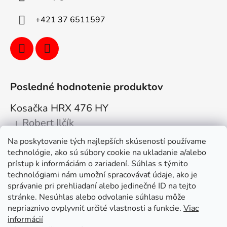
+421 37 6511597
Posledné hodnotenie produktov
Kosačka HRX 476 HY
Robert Ilčík
|
Hodnotenie produktu je 5 z 5 hviezdičiek.
Na poskytovanie tých najlepších skúseností používame
Super. Odporúčam
technológie, ako sú súbory cookie na ukladanie a/alebo
prístup k informáciám o zariadení. Súhlas s týmito
Facebook
technológiami nám umožní spracovávať údaje, ako je
správanie pri prehliadaní alebo jedinečné ID na tejto
stránke. Nesúhlas alebo odvolanie súhlasu môže
nepriaznivo ovplyvniť určité vlastnosti a funkcie.
Viac
informácií