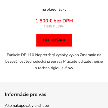
na objednávku
1 500 € bez DPH
1 845 €
DO KOŠÍKA
Funkcie DE 110 Nepretržitý vysoký výkon Zmeranie na
bezpečnosť Jednoduchá preprava Pracujte udržateľnejšie
s technológiou e-flow
Z
á
Informácie pre vás
p
ä
Ako nakupovať v e-shope