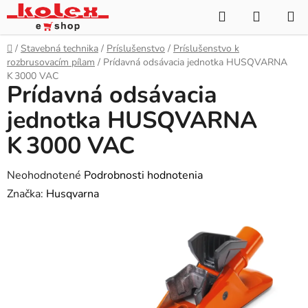
Prejsť
Hľadať
NÁKUP
na
KOŠÍK
obsah
Domov
/
Stavebná technika
/
Príslušenstvo
/
Príslušenstvo k
rozbrusovacím pílam
/
Prídavná odsávacia jednotka HUSQVARNA
K 3000 VAC
Prídavná odsávacia
jednotka HUSQVARNA
K 3000 VAC
Priemerné
Neohodnotené
Podrobnosti hodnotenia
hodnotenie
Značka:
Husqvarna
produktu
je
0,0
z
5
hviezdičiek.