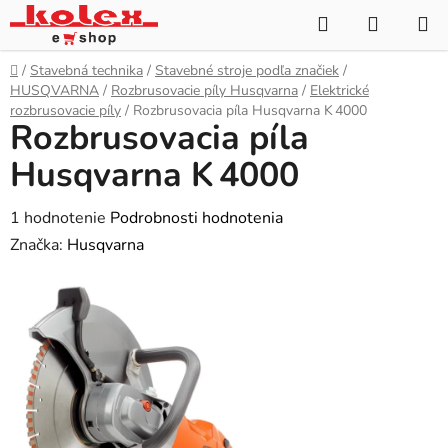
Prejsť
Hľadať
NÁKUP
na
KOŠÍK
obsah
Domov
/
Stavebná technika
/
Stavebné stroje podľa značiek
/
HUSQVARNA
/
Rozbrusovacie píly Husqvarna
/
Elektrické
rozbrusovacie píly
/
Rozbrusovacia píla Husqvarna K 4000
Rozbrusovacia píla
Husqvarna K 4000
Priemerné
1 hodnotenie
Podrobnosti hodnotenia
hodnotenie
Značka:
Husqvarna
produktu
je
5,0
z
5
hviezdičiek.