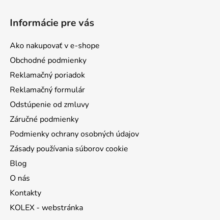
Z
á
Informácie pre vás
p
ä
Ako nakupovať v e-shope
t
Obchodné podmienky
i
Reklamačný poriadok
e
Reklamačný formulár
Odstúpenie od zmluvy
Záručné podmienky
Podmienky ochrany osobných údajov
Zásady používania súborov cookie
Blog
O nás
Kontakty
KOLEX - webstránka