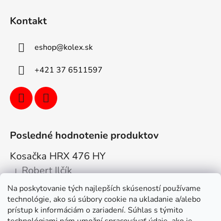
Kontakt
eshop
@
kolex.sk
+421 37 6511597
Posledné hodnotenie produktov
Kosačka HRX 476 HY
Robert Ilčík
|
Hodnotenie produktu je 5 z 5 hviezdičiek.
Na poskytovanie tých najlepších skúseností používame
Super. Odporúčam
technológie, ako sú súbory cookie na ukladanie a/alebo
prístup k informáciám o zariadení. Súhlas s týmito