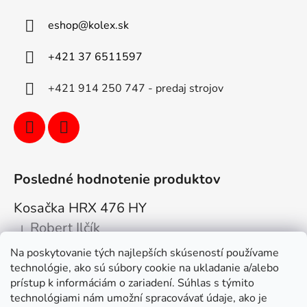
eshop
@
kolex.sk
+421 37 6511597
+421 914 250 747 - predaj strojov
Posledné hodnotenie produktov
Kosačka HRX 476 HY
Robert Ilčík
|
Hodnotenie produktu je 5 z 5 hviezdičiek.
Na poskytovanie tých najlepších skúseností používame
Super. Odporúčam
technológie, ako sú súbory cookie na ukladanie a/alebo
prístup k informáciám o zariadení. Súhlas s týmito
Facebook
technológiami nám umožní spracovávať údaje, ako je