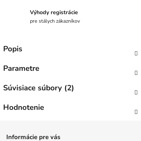
Výhody registrácie
pre stálych zákazníkov
Popis
Parametre
Súvisiace súbory (2)
Hodnotenie
Z
á
Informácie pre vás
p