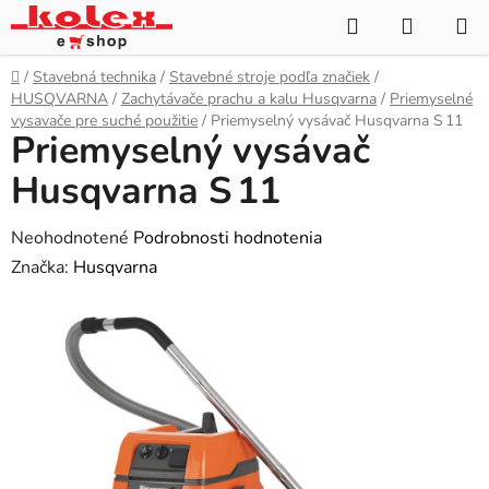
Prejsť
Hľadať
NÁKUP
na
KOŠÍK
obsah
Domov
/
Stavebná technika
/
Stavebné stroje podľa značiek
/
HUSQVARNA
/
Zachytávače prachu a kalu Husqvarna
/
Priemyselné
vysavače pre suché použitie
/
Priemyselný vysávač Husqvarna S 11
Priemyselný vysávač
Husqvarna S 11
Priemerné
Neohodnotené
Podrobnosti hodnotenia
hodnotenie
Značka:
Husqvarna
produktu
je
0,0
z
5
hviezdičiek.