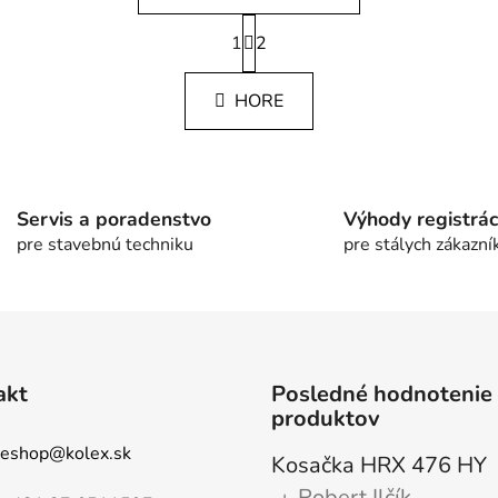
S
1
t
2
O
r
v
á
l
HORE
n
á
k
d
o
v
a
a
c
n
Servis a poradenstvo
Výhody registrác
i
i
pre stavebnú techniku
pre stálych zákazní
e
e
p
r
v
k
y
akt
Posledné hodnotenie
v
produktov
ý
p
eshop
@
kolex.sk
Kosačka HRX 476 HY
i
s
Robert Ilčík