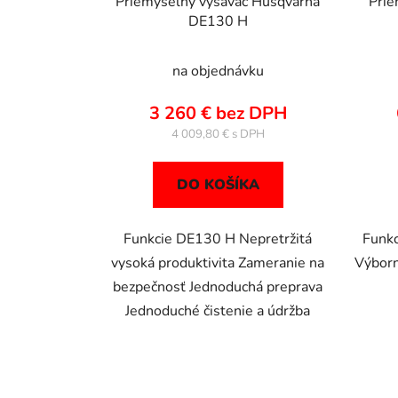
Priemyselný vysávač Husqvarna
Prie
DE130 H
na objednávku
3 260 € bez DPH
4 009,80 €
DO KOŠÍKA
Funkcie DE130 H Nepretržitá
Funkc
vysoká produktivita Zameranie na
Výbor
bezpečnosť Jednoduchá preprava
Jednoduché čistenie a údržba