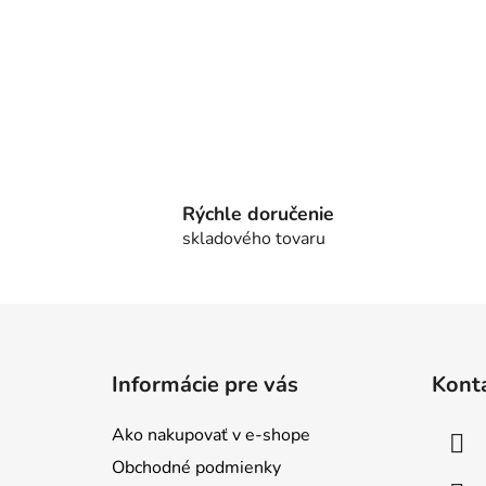
Rýchle doručenie
skladového tovaru
Z
á
Informácie pre vás
Kont
p
ä
Ako nakupovať v e-shope
t
Obchodné podmienky
i