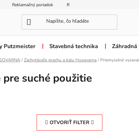
Reklamačný poriadok
Reklamačný formulár
Odstúpen
y Putzmeister
Stavebná technika
Záhradná 
SQVARNA
/
Zachytávače prachu a kalu Husqvarna
/
Priemyselné vysavač
 pre suché použitie
OTVORIŤ FILTER