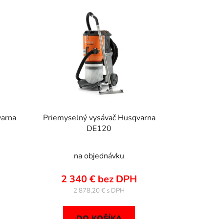
e
p
r
o
d
u
k
t
o
varna
Priemyselný vysávač Husqvarna
v
DE120
na objednávku
2 340 € bez DPH
2 878,20 €
DO KOŠÍKA