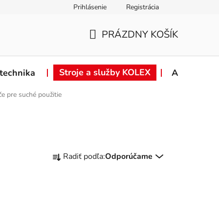
Prihlásenie
Registrácia
ie od zmluvy
Záručné podmienky
Podmienky ochrany osob
PRÁZDNY KOŠÍK
NÁKUPNÝ
KOŠÍK
Stroje a služby KOLEX
technika
Akcie
e pre suché použitie
R
Radiť podľa:
Odporúčame
a
d
e
n
i