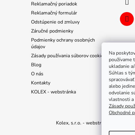
Reklamačný poriadok
e
Reklamačný formulár
Odstúpenie od zmluvy
Záručné podmienky
Podmienky ochrany osobných
údajov
Na poskytov
Zásady používania súborov cookie
používame t
Blog
ukladanie a/
Súhlas s tý
O nás
spracovávať 
Kontakty
alebo jedin
KOLEX - webstránka
odvolanie s
vlastnosti a
Zásady použ
Obchodné p
Kolex, s.r.o. - webstránka
Mapa
Ma