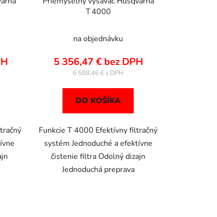
varna
Priemyselný vysávač Husqvarna
T 4000
na objednávku
PH
5 356,47 € bez DPH
6 588,46 €
DO KOŠÍKA
tračný
Funkcie T 4000 Efektívny filtračný
ívne
systém Jednoduché a efektívne
ajn
čistenie filtra Odolný dizajn
Jednoduchá preprava