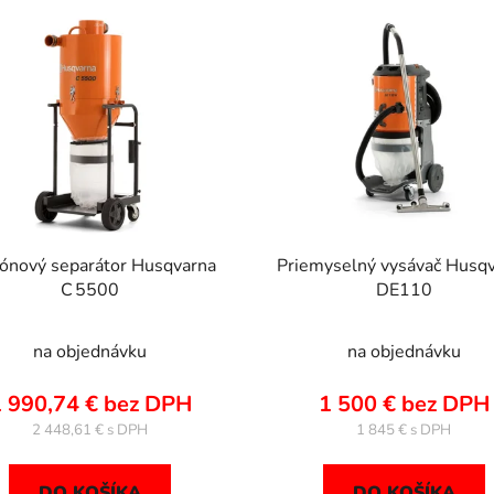
ónový separátor Husqvarna
Priemyselný vysávač Husq
C 5500
DE110
na objednávku
na objednávku
 990,74 € bez DPH
1 500 € bez DPH
2 448,61 €
1 845 €
DO KOŠÍKA
DO KOŠÍKA