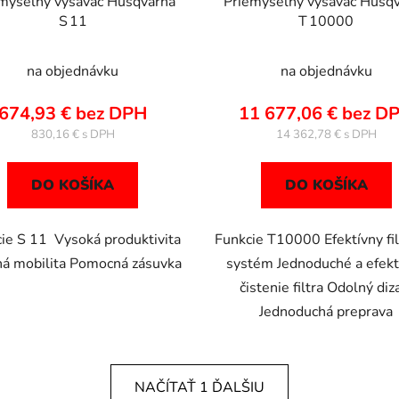
myselný vysávač Husqvarna
Priemyselný vysávač Husq
S 11
T 10000
na objednávku
na objednávku
674,93 € bez DPH
11 677,06 € bez D
830,16 €
14 362,78 €
DO KOŠÍKA
DO KOŠÍKA
ie S 11 Vysoká produktivita
Funkcie T10000 Efektívny fil
ná mobilita Pomocná zásuvka
systém Jednoduché a efekt
čistenie filtra Odolný diz
Jednoduchá preprava
NAČÍTAŤ 1 ĎALŠIU