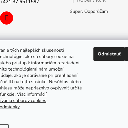
|
+421 37 6511597
Hodnotenie produktu je 5 z 5
u
Super. Odporúčam
anie tých najlepších skúseností
Odmietnuť
echnológie, ako sú súbory cookie na
alebo prístup k informáciám o zariadení.
mito technológiami nám umožní
údaje, ako je správanie pri prehliadaní
ečné ID na tejto stránke. Nesúhlas alebo
úhlasu môže nepriaznivo ovplyvniť určité
 funkcie.
Viac informácií
ívania súborov cookies
odmienky
pa stránok
Putzmeister
Husqvarna Construction
Atlas Copc