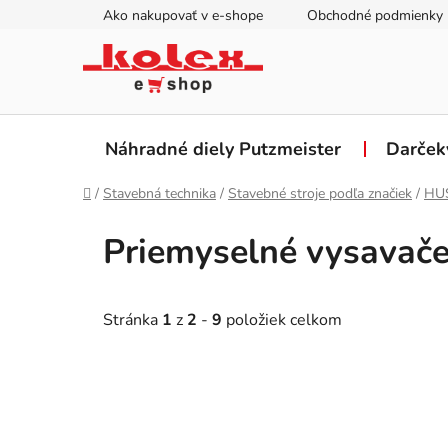
Prejsť
Ako nakupovať v e-shope
Obchodné podmienky
na
obsah
Náhradné diely Putzmeister
Darček
Domov
/
Stavebná technika
/
Stavebné stroje podľa značiek
/
HU
Priemyselné vysavače
Stránka
1
z
2
-
9
položiek celkom