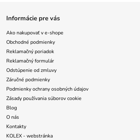
Z
á
Informácie pre vás
p
ä
Ako nakupovať v e-shope
t
Obchodné podmienky
i
Reklamačný poriadok
e
Reklamačný formulár
Odstúpenie od zmluvy
Záručné podmienky
Podmienky ochrany osobných údajov
Zásady používania súborov cookie
Blog
O nás
Kontakty
KOLEX - webstránka