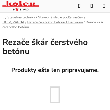
Prejsť
Hľadať
NÁKUP
na
KOŠÍK
obsah
Domov
/
Stavebná technika
/
Stavebné stroje podľa značiek
/
HUSQVARNA
/
Rezače čerstvého betónu Husqvarna
/
Rezače škár
čerstvého betónu
Rezače škár čerstvého
betónu
Produkty ešte len pripravujeme.