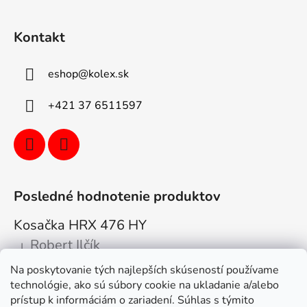
Kontakt
eshop
@
kolex.sk
+421 37 6511597
Posledné hodnotenie produktov
Kosačka HRX 476 HY
Robert Ilčík
|
Hodnotenie produktu je 5 z 5 hviezdičiek.
Na poskytovanie tých najlepších skúseností používame
Super. Odporúčam
technológie, ako sú súbory cookie na ukladanie a/alebo
prístup k informáciám o zariadení. Súhlas s týmito