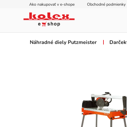
Prejsť
Ako nakupovať v e-shope
Obchodné podmienky
na
obsah
Náhradné diely Putzmeister
Darček