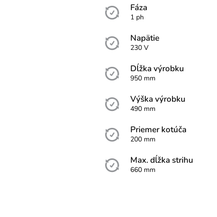
Fáza
1 ph
Napätie
230 V
Dĺžka výrobku
950 mm
Výška výrobku
490 mm
Priemer kotúča
200 mm
Max. dĺžka strihu
660 mm