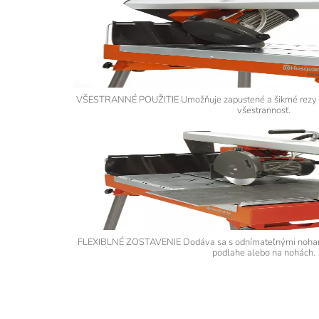
VŠESTRANNÉ POUŽITIE Umožňuje zapustené a šikmé rezy p
všestrannosť.
FLEXIBLNÉ ZOSTAVENIE Dodáva sa s odnímateľnými nohami 
podlahe alebo na nohách.