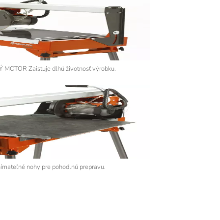
TOR Zaisťuje dlhú životnosť výrobku.
teľné nohy pre pohodlnú prepravu.