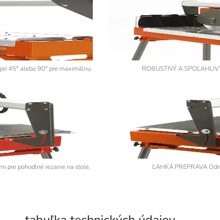
ri 45° alebo 90° pre maximálnu
ROBUSTNÝ A SPOĽAHLIVÝ MO
pre pohodlné rezanie na stole,
ĽAHKÁ PREPRAVA Odníma