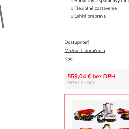
Robustný a spoľahlivý mo
5
Flexiblné zostavenie
hviezdičiek.
Ľahká preprava
Dostupnosť
Možnosti doručenia
Kód:
559,04 € bez DPH
687,62 €