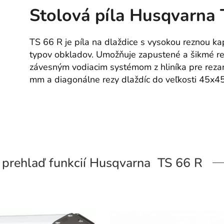
Stolová píla Husqvarna 
TS 66 R je píla na dlaždice s vysokou reznou ka
typov obkladov. Umožňuje zapustené a šikmé re
závesným vodiacim systémom z hliníka pre rezan
mm a diagonálne rezy dlaždíc do veľkosti 45x4
prehlaď funkcií Husqvarna TS 66 R