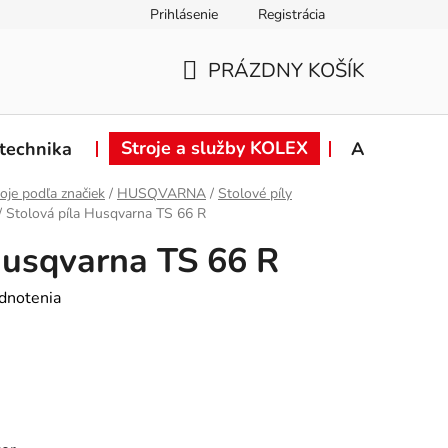
Prihlásenie
Registrácia
ie od zmluvy
Záručné podmienky
Podmienky ochrany osob
PRÁZDNY KOŠÍK
NÁKUPNÝ
KOŠÍK
Stroje a služby KOLEX
technika
Akcie
oje podľa značiek
/
HUSQVARNA
/
Stolové píly
/
Stolová píla Husqvarna TS 66 R
Husqvarna TS 66 R
dnotenia