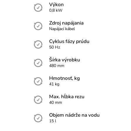
Výkon
0,8 kW
Zdroj napájania
Napájací kábel
Cyklus fázy prúdu
50 Hz
Šírka výrobku
480 mm
Hmotnosť, kg
41 kg
Max. hĺbka rezu
40 mm
Objem nádrže na vodu
15 l