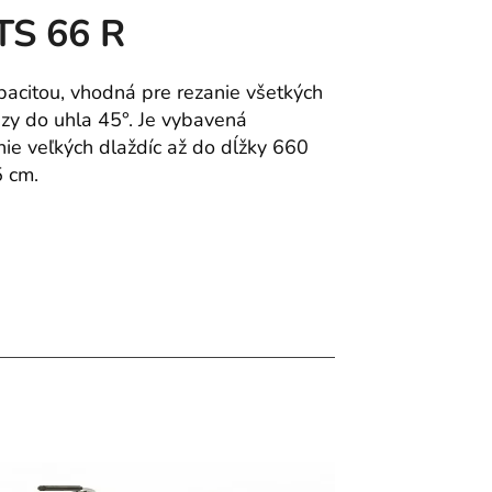
TS 66 R
pacitou, vhodná pre rezanie všetkých
zy do uhla 45°. Je vybavená
ie veľkých dlaždíc až do dĺžky 660
5 cm.