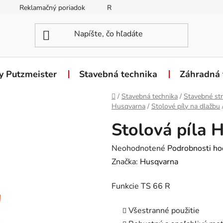
Reklamačný poriadok
Reklamačný formulár
Odstúpen
y Putzmeister
Stavebná technika
Záhradná 
Domov
/
Stavebná technika
/
Stavebné str
Husqvarna
/
Stolové píly na dlažbu
Stolová píla 
Priemerné
Neohodnotené
Podrobnosti ho
hodnotenie
Značka:
Husqvarna
produktu
Funkcie TS 66 R
je
0,0
Všestranné použitie
z