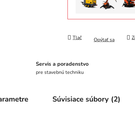
Tlač
Z
Opýtať sa
Servis a poradenstvo
pre stavebnú techniku
arametre
Súvisiace súbory (2)