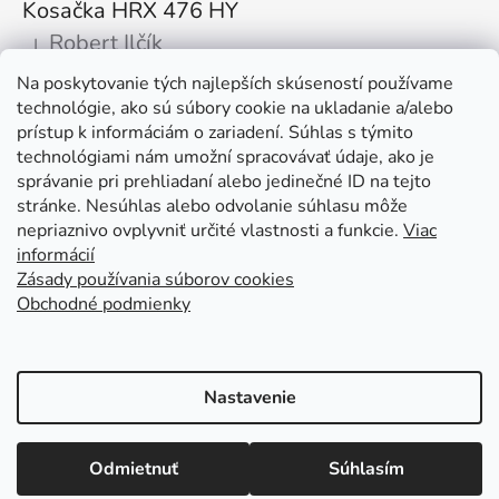
Kosačka HRX 476 HY
Robert Ilčík
|
Hodnotenie produktu je 5 z 5 hviezdičiek.
Na poskytovanie tých najlepších skúseností používame
Super. Odporúčam
technológie, ako sú súbory cookie na ukladanie a/alebo
prístup k informáciám o zariadení. Súhlas s týmito
Facebook
technológiami nám umožní spracovávať údaje, ako je
správanie pri prehliadaní alebo jedinečné ID na tejto
stránke. Nesúhlas alebo odvolanie súhlasu môže
nepriaznivo ovplyvniť určité vlastnosti a funkcie.
Viac
informácií
Zásady používania súborov cookies
Obchodné podmienky
Kolex, s.r.o. - webstránka
Mapa
Mapa stránok
Putzmeister
Husqvarna Construction
Atlas Copco
Honda
Linked In
Youtube KOLEX
Nastavenie
Vytvoril Shoptet
Otváracie hodiny: Po - Pia od 7:00 do 15:30 tel. kontakt: +421 376
Odmietnuť
Súhlasím
Copyright 2026
KOLEX.sk - Predaj stavebných strojov
511 597
a stavebnej techniky
. Všetky práva vyhradené.