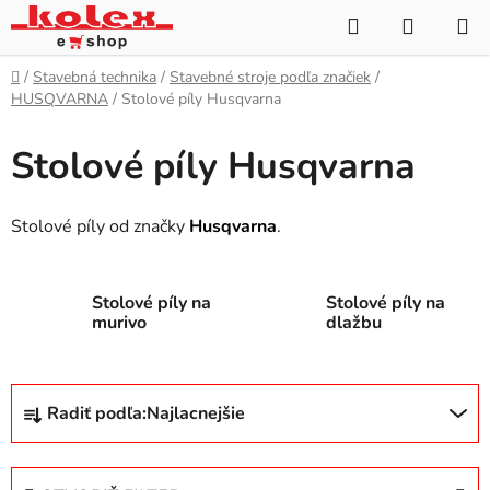
Prejsť
Hľadať
NÁKUP
na
KOŠÍK
obsah
Domov
/
Stavebná technika
/
Stavebné stroje podľa značiek
/
HUSQVARNA
/
Stolové píly Husqvarna
Stolové píly Husqvarna
Stolové píly od značky
Husqvarna
.
Stolové píly na
Stolové píly na
murivo
dlažbu
R
Radiť podľa:
Najlacnejšie
a
d
e