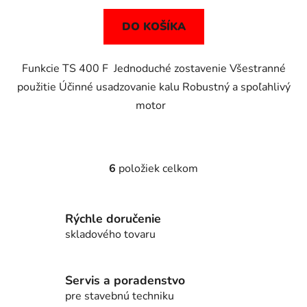
DO KOŠÍKA
Funkcie TS 400 F Jednoduché zostavenie Všestranné
použitie Účinné usadzovanie kalu Robustný a spoľahlivý
motor
6
položiek celkom
O
v
l
Rýchle doručenie
á
d
skladového tovaru
a
c
i
Servis a poradenstvo
e
pre stavebnú techniku