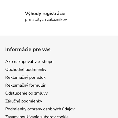
p
r
v
Výhody registrácie
k
pre stálych zákazníkov
y
v
ý
Z
p
á
i
Informácie pre vás
p
s
ä
u
Ako nakupovať v e-shope
t
Obchodné podmienky
i
Reklamačný poriadok
e
Reklamačný formulár
Odstúpenie od zmluvy
Záručné podmienky
Podmienky ochrany osobných údajov
Zásady používania súborov cookie