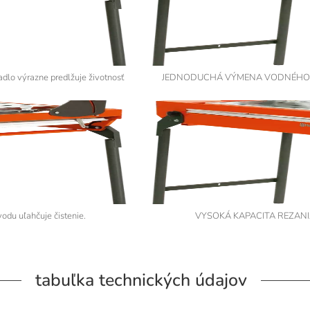
 výrazne predlžuje životnosť
JEDNODUCHÁ VÝMENA VODNÉHO ČERP
u uľahčuje čistenie.
VYSOKÁ KAPACITA REZANIA S 
tabuľka technických údajov