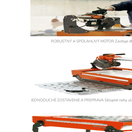
ROBUSTNÝ A SPOĽAHLIVÝ MOTOR Zaisťuje dlhú
JEDNODUCHÉ ZOSTAVENIE A PREPRAVA Sklopné nohy uľahčuj