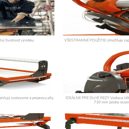
 životnosť výrobku.
VŠESTRANNÉ POUŽITIE Umožňuje zapust
ú zostavenie a prepravu píly.
IDEÁLNE PRE DLHÉ REZY Vodiaca lišta 
730 mm (alebo rezani