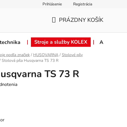
Prihlásenie
Registrácia
ie od zmluvy
Záručné podmienky
Podmienky ochrany osob
PRÁZDNY KOŠÍK
NÁKUPNÝ
KOŠÍK
Stroje a služby KOLEX
technika
Akcie
oje podľa značiek
/
HUSQVARNA
/
Stolové píly
/
Stolová píla Husqvarna TS 73 R
Husqvarna TS 73 R
dnotenia
tor