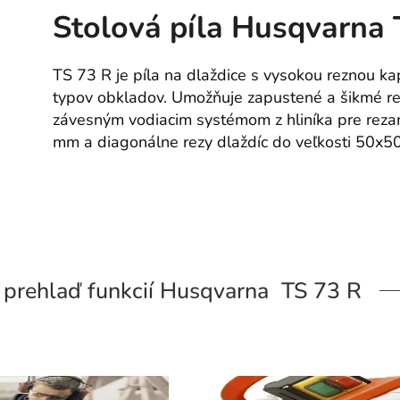
Stolová píla Husqvarna 
TS 73 R je píla na dlaždice s vysokou reznou ka
typov obkladov. Umožňuje zapustené a šikmé re
závesným vodiacim systémom z hliníka pre rezan
mm a diagonálne rezy dlaždíc do veľkosti 50x5
prehlaď funkcií Husqvarna TS 73 R