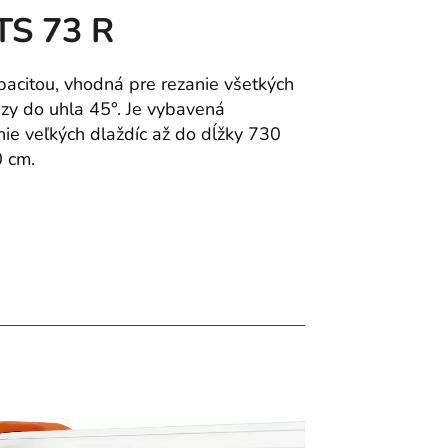
TS 73 R
pacitou, vhodná pre rezanie všetkých
zy do uhla 45°. Je vybavená
ie veľkých dlaždíc až do dĺžky 730
0 cm.