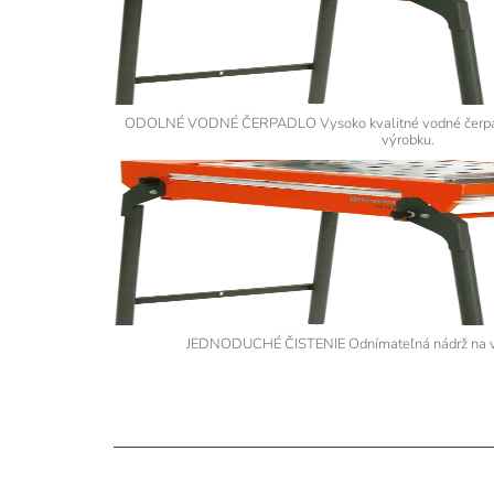
ODOLNÉ VODNÉ ČERPADLO Vysoko kvalitné vodné čerpadlo
výrobku.
JEDNODUCHÉ ČISTENIE Odnímateľná nádrž na vod