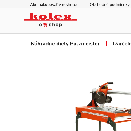
Prejsť
Ako nakupovať v e-shope
Obchodné podmienky
na
obsah
Náhradné diely Putzmeister
Darček