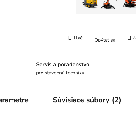
Tlač
Z
Opýtať sa
Servis a poradenstvo
pre stavebnú techniku
arametre
Súvisiace súbory (2)