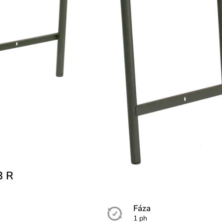
3 R
Fáza
1 ph