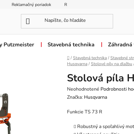
Reklamačný poriadok
Reklamačný formulár
Odstúpen
y Putzmeister
Stavebná technika
Záhradná 
Domov
/
Stavebná technika
/
Stavebné str
Husqvarna
/
Stolové píly na dlažbu
Stolová píla 
Priemerné
Neohodnotené
Podrobnosti ho
hodnotenie
Značka:
Husqvarna
produktu
Funkcie TS 73 R
je
0,0
Robustný a spoľahlivý mo
z