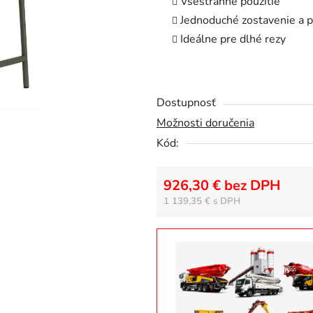
Všestranné použitie
5
Jednoduché zostavenie a 
hviezdičiek.
Ideálne pre dlhé rezy
Dostupnosť
Možnosti doručenia
Kód:
926,30 € bez DPH
1 139,35 €