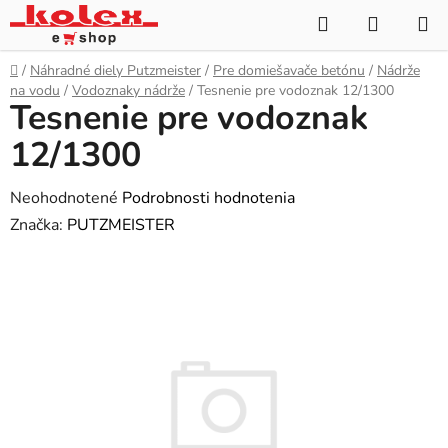
Prejsť
Hľadať
NÁKUP
na
KOŠÍK
obsah
Domov
/
Náhradné diely Putzmeister
/
Pre domiešavače betónu
/
Nádrže
na vodu
/
Vodoznaky nádrže
/
Tesnenie pre vodoznak 12/1300
Tesnenie pre vodoznak
12/1300
Priemerné
Neohodnotené
Podrobnosti hodnotenia
hodnotenie
Značka:
PUTZMEISTER
produktu
je
0,0
z
5
hviezdičiek.