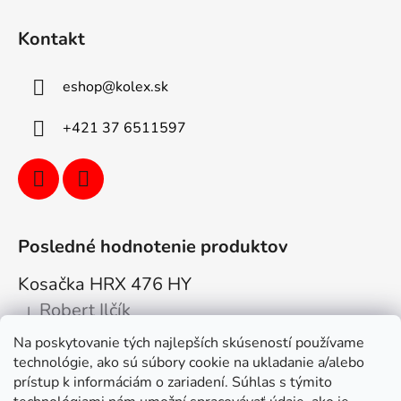
Kontakt
eshop
@
kolex.sk
+421 37 6511597
Posledné hodnotenie produktov
Kosačka HRX 476 HY
Robert Ilčík
|
Hodnotenie produktu je 5 z 5 hviezdičiek.
Na poskytovanie tých najlepších skúseností používame
Super. Odporúčam
technológie, ako sú súbory cookie na ukladanie a/alebo
prístup k informáciám o zariadení. Súhlas s týmito