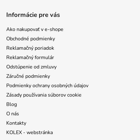
Z
á
Informácie pre vás
p
ä
Ako nakupovať v e-shope
t
Obchodné podmienky
i
Reklamačný poriadok
e
Reklamačný formulár
Odstúpenie od zmluvy
Záručné podmienky
Podmienky ochrany osobných údajov
Zásady používania súborov cookie
Blog
O nás
Kontakty
KOLEX - webstránka