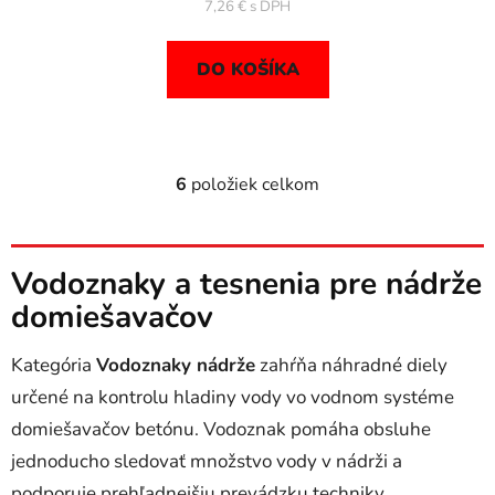
7,26 €
DO KOŠÍKA
6
položiek celkom
O
v
l
á
Vodoznaky a tesnenia pre nádrže
d
domiešavačov
a
c
i
Kategória
Vodoznaky nádrže
zahŕňa náhradné diely
e
určené na kontrolu hladiny vody vo vodnom systéme
p
domiešavačov betónu. Vodoznak pomáha obsluhe
r
v
jednoducho sledovať množstvo vody v nádrži a
k
podporuje prehľadnejšiu prevádzku techniky.