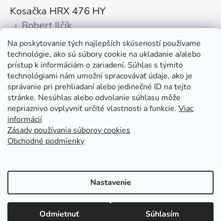
Kosačka HRX 476 HY
Robert Ilčík
|
Hodnotenie produktu je 5 z 5 hviezdičiek.
Na poskytovanie tých najlepších skúseností používame
Super. Odporúčam
technológie, ako sú súbory cookie na ukladanie a/alebo
prístup k informáciám o zariadení. Súhlas s týmito
Facebook
technológiami nám umožní spracovávať údaje, ako je
správanie pri prehliadaní alebo jedinečné ID na tejto
stránke. Nesúhlas alebo odvolanie súhlasu môže
nepriaznivo ovplyvniť určité vlastnosti a funkcie.
Viac
informácií
Zásady používania súborov cookies
Obchodné podmienky
Kolex, s.r.o. - webstránka
Mapa
Mapa stránok
Putzmeister
Husqvarna Construction
Atlas Copco
Honda
Linked In
Youtube KOLEX
Nastavenie
Vytvoril Shoptet
Otváracie hodiny: Po - Pia od 7:00 do 15:30 tel. kontakt: +421 376
Odmietnuť
Súhlasím
Copyright 2026
KOLEX.sk - Predaj stavebných strojov