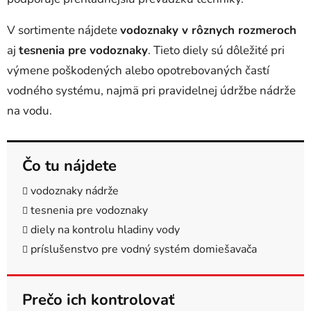
y
v
V sortimente nájdete
vodoznaky v rôznych rozmeroch
ý
aj
tesnenia pre vodoznaky
. Tieto diely sú dôležité pri
p
i
výmene poškodených alebo opotrebovaných častí
s
vodného systému, najmä pri pravidelnej údržbe nádrže
u
na vodu.
Čo tu nájdete
vodoznaky nádrže
tesnenia pre vodoznaky
diely na kontrolu hladiny vody
príslušenstvo pre vodný systém domiešavača
Prečo ich kontrolovať