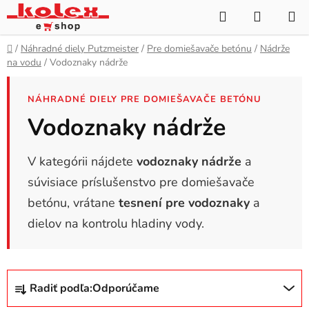
Prejsť
Hľadať
NÁKUP
na
KOŠÍK
obsah
Domov
/
Náhradné diely Putzmeister
/
Pre domiešavače betónu
/
Nádrže
na vodu
/
Vodoznaky nádrže
NÁHRADNÉ DIELY PRE DOMIEŠAVAČE BETÓNU
Vodoznaky nádrže
V kategórii nájdete
vodoznaky nádrže
a
súvisiace príslušenstvo pre domiešavače
betónu, vrátane
tesnení pre vodoznaky
a
dielov na kontrolu hladiny vody.
R
Radiť podľa:
Odporúčame
a