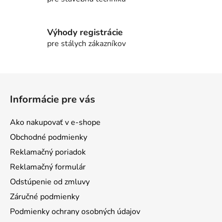
Výhody registrácie
pre stálych zákazníkov
Z
á
Informácie pre vás
p
ä
Ako nakupovať v e-shope
t
Obchodné podmienky
i
Reklamačný poriadok
e
Reklamačný formulár
Odstúpenie od zmluvy
Záručné podmienky
Podmienky ochrany osobných údajov