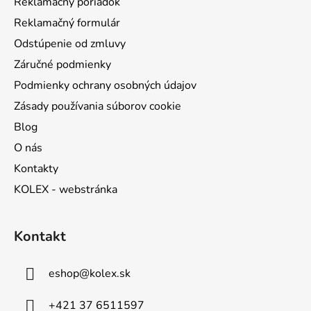
Reklamačný poriadok
e
Reklamačný formulár
Odstúpenie od zmluvy
Záručné podmienky
Podmienky ochrany osobných údajov
Zásady používania súborov cookie
Blog
O nás
Kontakty
KOLEX - webstránka
Kontakt
eshop
@
kolex.sk
+421 37 6511597