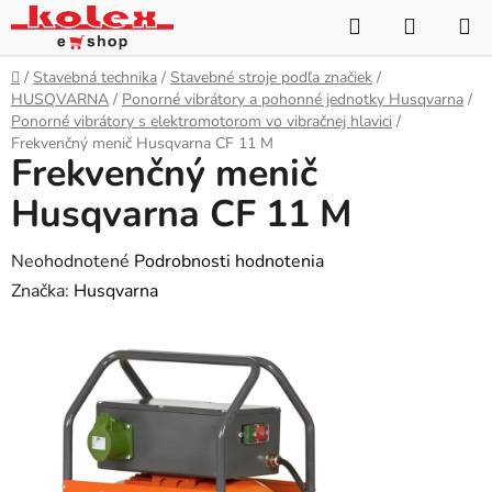
Prejsť
Hľadať
NÁKUP
na
KOŠÍK
obsah
Domov
/
Stavebná technika
/
Stavebné stroje podľa značiek
/
HUSQVARNA
/
Ponorné vibrátory a pohonné jednotky Husqvarna
/
Ponorné vibrátory s elektromotorom vo vibračnej hlavici
/
Frekvenčný menič Husqvarna CF 11 M
Frekvenčný menič
Husqvarna CF 11 M
Priemerné
Neohodnotené
Podrobnosti hodnotenia
hodnotenie
Značka:
Husqvarna
produktu
je
0,0
z
5
hviezdičiek.