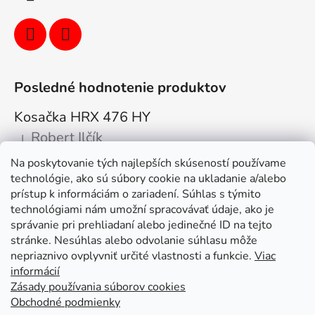
Posledné hodnotenie produktov
Kosačka HRX 476 HY
Robert Ilčík
|
Hodnotenie produktu je 5 z 5 hviezdičiek.
Na poskytovanie tých najlepších skúseností používame
Super. Odporúčam
technológie, ako sú súbory cookie na ukladanie a/alebo
prístup k informáciám o zariadení. Súhlas s týmito
Facebook
technológiami nám umožní spracovávať údaje, ako je
správanie pri prehliadaní alebo jedinečné ID na tejto
stránke. Nesúhlas alebo odvolanie súhlasu môže
nepriaznivo ovplyvniť určité vlastnosti a funkcie.
Viac
informácií
Zásady používania súborov cookies
Obchodné podmienky
Kolex, s.r.o. - webstránka
Mapa
Mapa stránok