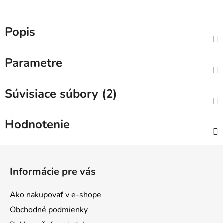
Popis
Parametre
Súvisiace súbory (2)
Hodnotenie
Z
á
Informácie pre vás
p
ä
Ako nakupovať v e-shope
t
Obchodné podmienky
i