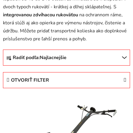
dvoch typoch rukovätí - krátkej a dlhej sklápateľnej. S
integrovanou zdvíhacou rukoväťou
na ochrannom ráme,
ktorá slúži aj ako opierka pre výmenu nástrojov, čistenie a
údržbu. Môžete pridať transportné kolieska ako doplnkové
príslušenstvo pre ľahší prenos a pohyb.
R
Radiť podľa:
Najlacnejšie
a
d
e
OTVORIŤ FILTER
n
i
V
e
ý
p
p
r
i
o
s
d