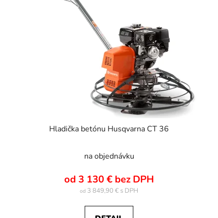
Hladička betónu Husqvarna CT 36
na objednávku
od 3 130 € bez DPH
3 849,90 €
od