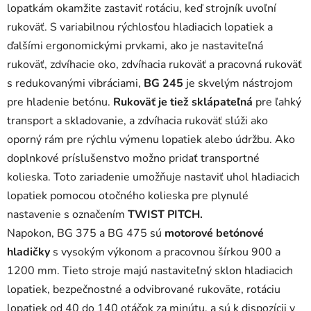
lopatkám okamžite zastaviť rotáciu, keď strojník uvoľní
rukoväť. S variabilnou rýchlosťou hladiacich lopatiek a
ďalšími ergonomickými prvkami, ako je nastaviteľná
rukoväť, zdvíhacie oko, zdvíhacia rukoväť a pracovná rukoväť
s redukovanými vibráciami,
BG 245
je skvelým nástrojom
pre hladenie betónu.
Rukoväť je tiež sklápateľná
pre ľahký
transport a skladovanie, a zdvíhacia rukoväť slúži ako
oporný rám pre rýchlu výmenu lopatiek alebo údržbu. Ako
doplnkové príslušenstvo možno pridať transportné
kolieska. Toto zariadenie umožňuje nastaviť uhol hladiacich
lopatiek pomocou otočného kolieska pre plynulé
nastavenie s označením
TWIST PITCH.
Napokon, BG 375 a BG 475 sú
motorové betónové
hladičky
s vysokým výkonom a pracovnou šírkou 900 a
1200 mm. Tieto stroje majú nastaviteľný sklon hladiacich
lopatiek, bezpečnostné a odvibrované rukoväte, rotáciu
lopatiek od 40 do 140 otáčok za minútu, a sú k dispozícii v