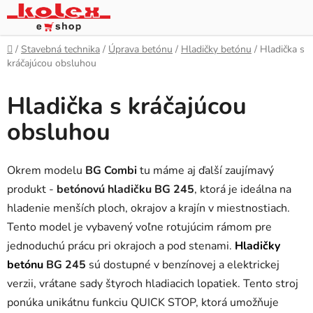
Prejsť
na
obsah
Domov
/
Stavebná technika
/
Úprava betónu
/
Hladičky betónu
/
Hladička s
kráčajúcou obsluhou
Hladička s kráčajúcou
obsluhou
Okrem modelu
BG Combi
tu máme aj ďalší zaujímavý
produkt -
betónovú hladičku BG 245
, ktorá je ideálna na
hladenie menších ploch, okrajov a krajín v miestnostiach.
Tento model je vybavený voľne rotujúcim rámom pre
jednoduchú prácu pri okrajoch a pod stenami.
Hladičky
betónu
BG 245
sú dostupné v benzínovej a elektrickej
verzii, vrátane sady štyroch hladiacich lopatiek. Tento stroj
ponúka unikátnu funkciu QUICK STOP, ktorá umožňuje