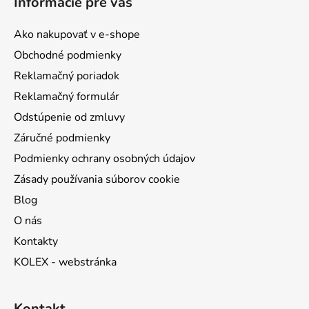
Informácie pre vás
p
s
ä
u
Ako nakupovať v e-shope
t
Obchodné podmienky
i
Reklamačný poriadok
e
Reklamačný formulár
Odstúpenie od zmluvy
Záručné podmienky
Podmienky ochrany osobných údajov
Zásady používania súborov cookie
Blog
O nás
Kontakty
KOLEX - webstránka
Kontakt