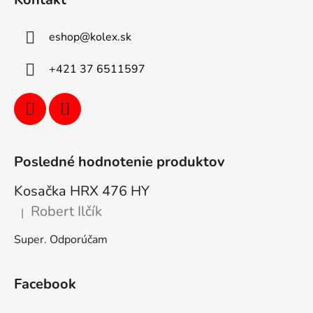
eshop
@
kolex.sk
+421 37 6511597
Posledné hodnotenie produktov
Kosačka HRX 476 HY
Robert Ilčík
|
Hodnotenie produktu je 5 z 5 hviezdičiek.
Super. Odporúčam
Facebook