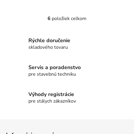
6
položiek celkom
O
v
l
Rýchle doručenie
á
d
skladového tovaru
a
c
i
Servis a poradenstvo
e
pre stavebnú techniku
p
r
v
Výhody registrácie
k
pre stálych zákazníkov
y
v
ý
Z
p
á
i