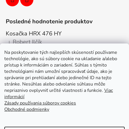
Posledné hodnotenie produktov
Kosačka HRX 476 HY
Robert Ilčík
|
Hodnotenie produktu je 5 z 5 hviezdičiek.
Na poskytovanie tých najlepších skúseností používame
Super. Odporúčam
technológie, ako sú súbory cookie na ukladanie a/alebo
prístup k informáciám o zariadení. Súhlas s týmito
Facebook
technológiami nám umožní spracovávať údaje, ako je
správanie pri prehliadaní alebo jedinečné ID na tejto
stránke. Nesúhlas alebo odvolanie súhlasu môže
nepriaznivo ovplyvniť určité vlastnosti a funkcie.
Viac
informácií
Zásady používania súborov cookies
Obchodné podmienky
Kolex, s.r.o. - webstránka
Mapa
Mapa stránok
Putzmeister
Husqvarna Construction
Atlas Copco
Honda
Linked In
Youtube KOLEX