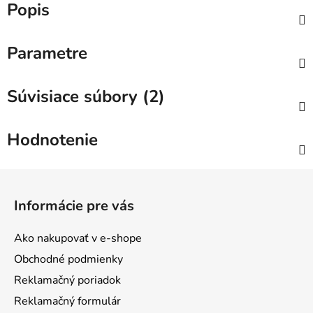
Popis
Parametre
Súvisiace súbory (2)
Hodnotenie
Z
á
Informácie pre vás
p
ä
Ako nakupovať v e-shope
t
Obchodné podmienky
i
Reklamačný poriadok
e
Reklamačný formulár