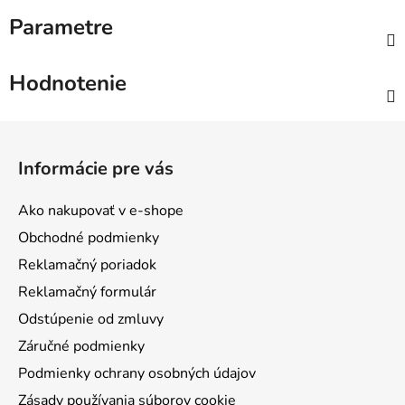
Parametre
Hodnotenie
Z
á
Informácie pre vás
p
ä
Ako nakupovať v e-shope
t
Obchodné podmienky
i
Reklamačný poriadok
e
Reklamačný formulár
Odstúpenie od zmluvy
Záručné podmienky
Podmienky ochrany osobných údajov
Zásady používania súborov cookie