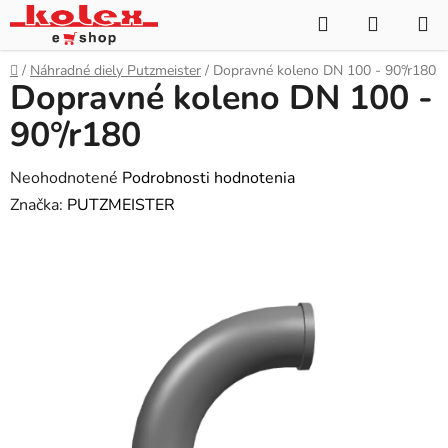
Prejsť
Hľadať
NÁKUP
na
KOŠÍK
obsah
Domov
/
Náhradné diely Putzmeister
/
Dopravné koleno DN 100 - 90°/r180
Dopravné koleno DN 100 -
90°/r180
Priemerné
Neohodnotené
Podrobnosti hodnotenia
hodnotenie
Značka:
PUTZMEISTER
produktu
je
0,0
z
5
hviezdičiek.