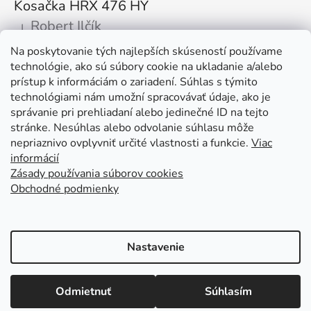
Kosačka HRX 476 HY
Robert Ilčík
|
Hodnotenie produktu je 5 z 5 hviezdičiek.
Na poskytovanie tých najlepších skúseností používame
Super. Odporúčam
technológie, ako sú súbory cookie na ukladanie a/alebo
prístup k informáciám o zariadení. Súhlas s týmito
Facebook
technológiami nám umožní spracovávať údaje, ako je
správanie pri prehliadaní alebo jedinečné ID na tejto
stránke. Nesúhlas alebo odvolanie súhlasu môže
nepriaznivo ovplyvniť určité vlastnosti a funkcie.
Viac
informácií
Zásady používania súborov cookies
Obchodné podmienky
Kolex, s.r.o. - webstránka
Mapa
Mapa stránok
Putzmeister
Husqvarna Construction
Atlas Copco
Honda
Linked In
Youtube KOLEX
Nastavenie
Vytvoril Shoptet
Otváracie hodiny: Po - Pia od 7:00 do 15:30 tel. kontakt: +421 376
Odmietnuť
Súhlasím
Copyright 2026
KOLEX.sk - Predaj stavebných strojov
511 597
a stavebnej techniky
. Všetky práva vyhradené.