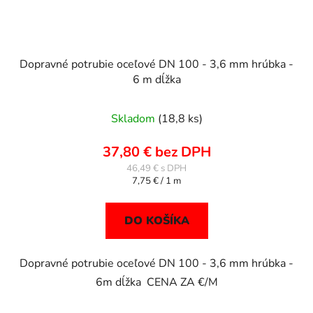
Dopravné potrubie oceľové DN 100 - 3,6 mm hrúbka -
6 m dĺžka
Skladom
(18,8 ks)
37,80 € bez DPH
46,49 €
Jednotková
7,75 € / 1 m
cena:
DO KOŠÍKA
Dopravné potrubie oceľové DN 100 - 3,6 mm hrúbka -
6m dĺžka CENA ZA €/M