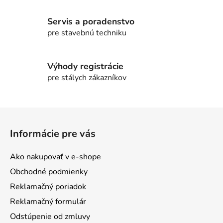
Servis a poradenstvo
pre stavebnú techniku
Výhody registrácie
pre stálych zákazníkov
Z
á
Informácie pre vás
p
ä
Ako nakupovať v e-shope
t
Obchodné podmienky
i
Reklamačný poriadok
e
Reklamačný formulár
Odstúpenie od zmluvy