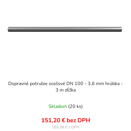
r
i
o
s
d
p
u
r
k
o
t
d
o
u
v
k
t
o
v
Dopravné potrubie oceľové DN 100 - 3,6 mm hrúbka -
3 m dĺžka
Skladom
(20 ks)
151,20 € bez DPH
185,98 €