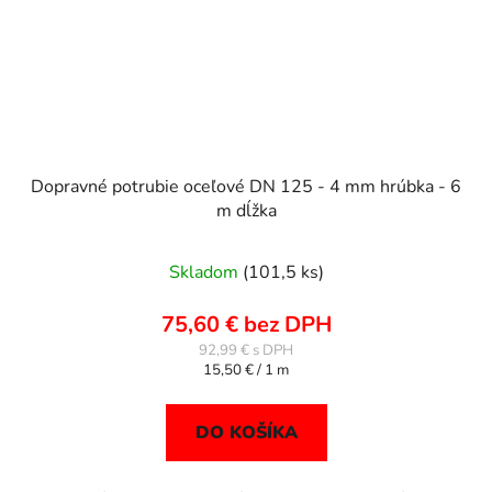
Dopravné potrubie oceľové DN 125 - 4 mm hrúbka - 6
m dĺžka
Skladom
(101,5 ks)
75,60 € bez DPH
92,99 €
Jednotková
15,50 € / 1 m
cena:
DO KOŠÍKA