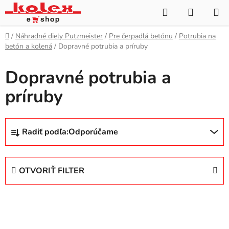
Prejsť
Hľadať
NÁKUP
na
KOŠÍK
obsah
Domov
/
Náhradné diely Putzmeister
/
Pre čerpadlá betónu
/
Potrubia na
betón a kolená
/
Dopravné potrubia a príruby
Dopravné potrubia a
príruby
R
Radiť podľa:
Odporúčame
a
d
e
OTVORIŤ FILTER
n
i
V
e
ý
p
p