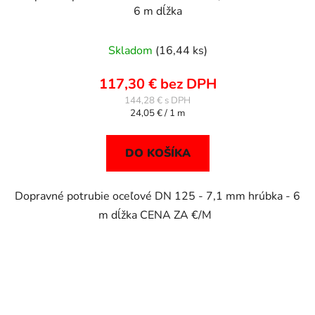
6 m dĺžka
Skladom
(16,44 ks)
117,30 € bez DPH
144,28 €
Jednotková
24,05 € / 1 m
cena:
DO KOŠÍKA
Dopravné potrubie oceľové DN 125 - 7,1 mm hrúbka - 6
m dĺžka CENA ZA €/M