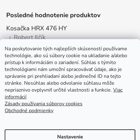
Posledné hodnotenie produktov
Kosačka HRX 476 HY
Robert Ilčík
|
Hodnotenie produktu je 5 z 5 hviezdičiek.
Na poskytovanie tých najlepších skúseností používame
Super. Odporúčam
technológie, ako sú súbory cookie na ukladanie a/alebo
prístup k informáciám o zariadení. Súhlas s týmito
Facebook
technológiami nám umožní spracovávať údaje, ako je
správanie pri prehliadaní alebo jedinečné ID na tejto
stránke. Nesúhlas alebo odvolanie súhlasu môže
nepriaznivo ovplyvniť určité vlastnosti a funkcie.
Viac
informácií
Zásady používania súborov cookies
Obchodné podmienky
Kolex, s.r.o. - webstránka
Mapa
Mapa stránok
Putzmeister
Husqvarna Construction
Atlas Copco
Honda
Linked In
Youtube KOLEX
Nastavenie