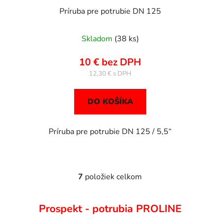
Príruba pre potrubie DN 125
Skladom
(38 ks)
10 € bez DPH
12,30 €
DO KOŠÍKA
Príruba pre potrubie DN 125 / 5,5“
7
položiek celkom
O
v
l
Prospekt - potrubia PROLINE
á