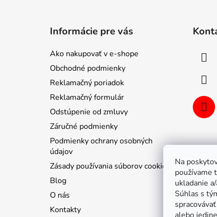
Z
á
Informácie pre vás
Kont
p
ä
Ako nakupovať v e-shope
t
Obchodné podmienky
i
Reklamačný poriadok
e
Reklamačný formulár
Odstúpenie od zmluvy
Záručné podmienky
Podmienky ochrany osobných
údajov
Na poskytov
Zásady používania súborov cookie
používame t
Blog
ukladanie a/
Súhlas s tý
O nás
spracovávať 
Kontakty
alebo jedin