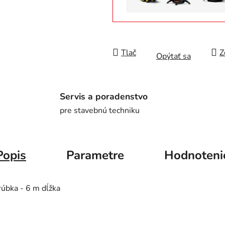
Tlač
Z
Opýtať sa
Servis a poradenstvo
pre stavebnú techniku
Popis
Parametre
Hodnoteni
úbka - 6 m dĺžka