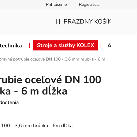
Prihlásenie
Registrácia
ie od zmluvy
Záručné podmienky
Podmienky ochrany osob
PRÁZDNY KOŠÍK
NÁKUPNÝ
KOŠÍK
Stroje a služby KOLEX
technika
Akcie
ravné potrubie oceľové DN 100 - 3,6 mm hrúbka - 6 m
rubie oceľové DN 100
ka - 6 m dĺžka
dnotenia
 100 - 3,6 mm hrúbka - 6m dĺžka