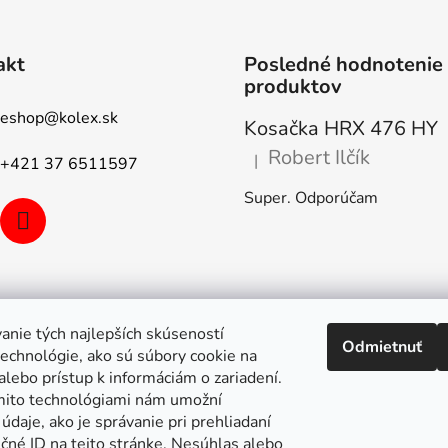
akt
Posledné hodnotenie
produktov
eshop
@
kolex.sk
Kosačka HRX 476 HY
Robert Ilčík
|
+421 37 6511597
Hodnotenie produktu je 5 z 5
Super. Odporúčam
anie tých najlepších skúseností
Odmietnuť
echnológie, ako sú súbory cookie na
alebo prístup k informáciám o zariadení.
mito technológiami nám umožní
údaje, ako je správanie pri prehliadaní
ečné ID na tejto stránke. Nesúhlas alebo