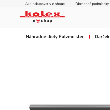
Prejsť
Ako nakupovať v e-shope
Obchodné podmienky
na
obsah
Náhradné diely Putzmeister
Darček