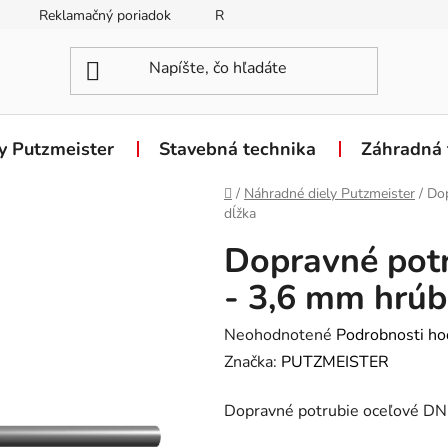
Reklamačný poriadok
Reklamačný formulár
Odstúpen
y Putzmeister
Stavebná technika
Záhradná 
Domov
/
Náhradné diely Putzmeister
/
Dop
dĺžka
Dopravné pot
- 3,6 mm hrúb
Priemerné
Neohodnotené
Podrobnosti ho
hodnotenie
Značka:
PUTZMEISTER
produktu
Dopravné potrubie oceľové DN
je
0,0