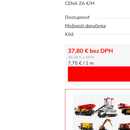
CENA ZA €/M
z
5
Dostupnosť
hviezdičiek.
Možnosti doručenia
Kód:
37,80 € bez DPH
46,49 €
Jednotková cena:
7,75 € / 1 m