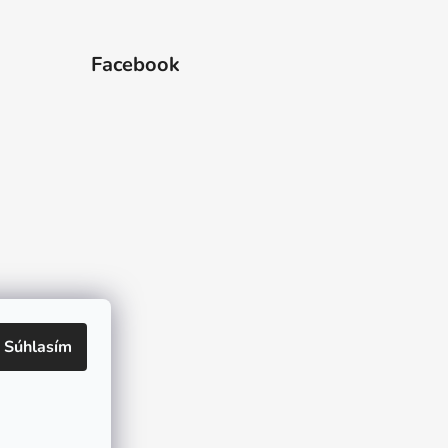
Facebook
 hviezdičiek.
Súhlasím