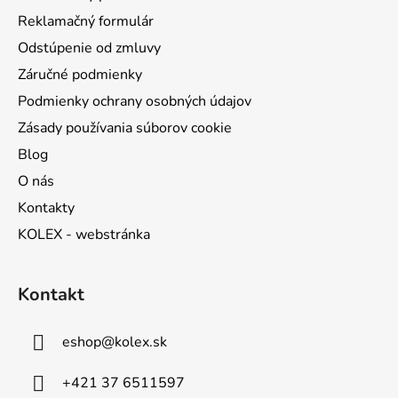
e
Reklamačný formulár
Odstúpenie od zmluvy
Záručné podmienky
Podmienky ochrany osobných údajov
Zásady používania súborov cookie
Blog
O nás
Kontakty
KOLEX - webstránka
Kontakt
eshop
@
kolex.sk
+421 37 6511597