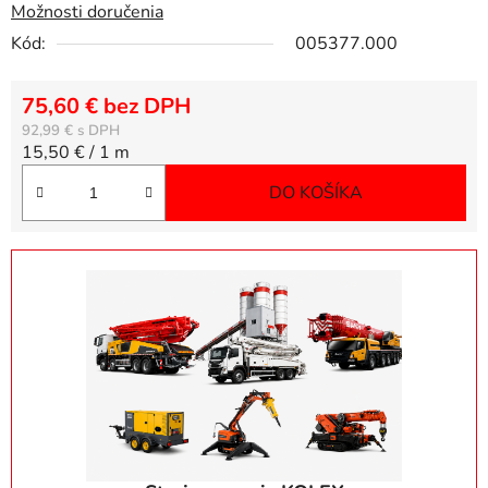
Možnosti doručenia
Kód:
005377.000
75,60 € bez DPH
92,99 €
Jednotková cena:
15,50 € / 1 m
DO KOŠÍKA