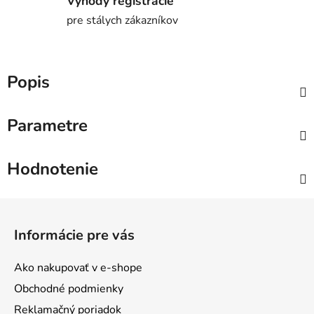
Výhody registrácie
pre stálych zákazníkov
Popis
Parametre
Hodnotenie
Z
á
Informácie pre vás
p
ä
Ako nakupovať v e-shope
t
Obchodné podmienky
i
Reklamačný poriadok