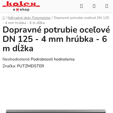
Prejsť
Hľadať
NÁKUP
na
KOŠÍK
obsah
Domov
/
Náhradné diely Putzmeister
/
Dopravné potrubie oceľové DN 125
- 4 mm hrúbka - 6 m dĺžka
Dopravné potrubie oceľové
DN 125 - 4 mm hrúbka - 6
m dĺžka
Priemerné
Neohodnotené
Podrobnosti hodnotenia
hodnotenie
Značka:
PUTZMEISTER
produktu
je
0,0
z
5
hviezdičiek.