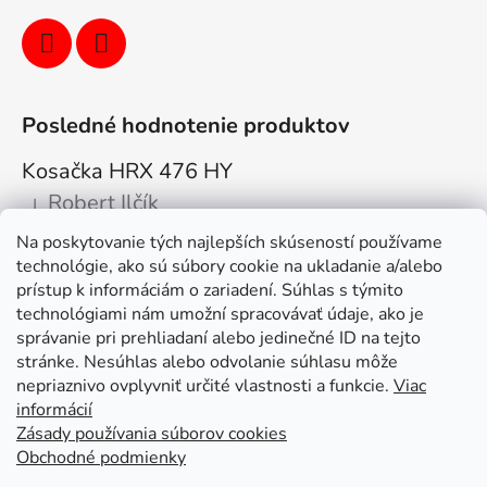
Posledné hodnotenie produktov
Kosačka HRX 476 HY
Robert Ilčík
|
Hodnotenie produktu je 5 z 5 hviezdičiek.
Na poskytovanie tých najlepších skúseností používame
Super. Odporúčam
technológie, ako sú súbory cookie na ukladanie a/alebo
prístup k informáciám o zariadení. Súhlas s týmito
Facebook
technológiami nám umožní spracovávať údaje, ako je
správanie pri prehliadaní alebo jedinečné ID na tejto
stránke. Nesúhlas alebo odvolanie súhlasu môže
nepriaznivo ovplyvniť určité vlastnosti a funkcie.
Viac
informácií
Zásady používania súborov cookies
Obchodné podmienky
Kolex, s.r.o. - webstránka
Mapa
Mapa stránok